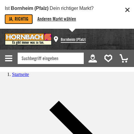
Ist
Bornheim (Pfalz)
Dein richtiger Markt?
JA, RICHTIG
Anderen Markt wählen
Bornheim (Pfalz)
Startseite