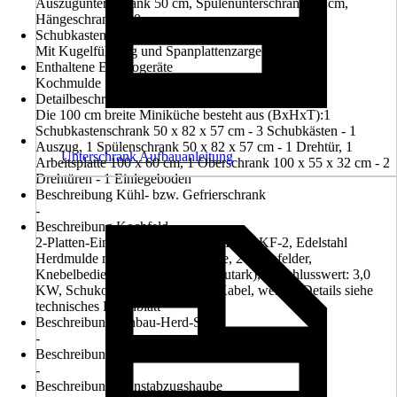
Auszugunterschrank 50 cm, Spülenunterschrank 50 cm,
Hängeschrank 100 cm
Schubkastenausführung
Mit Kugelführung und Spanplattenzarge
Enthaltene Elektrogeräte
Kochmulde
Detailbeschreibung Küchenmöbel
Die 100 cm breite Miniküche besteht aus (BxHxT):1
Schubkastenschrank 50 x 82 x 57 cm - 3 Schubkästen - 1
Auszug, 1 Spülenschrank 50 x 82 x 57 cm - 1 Drehtür, 1
Unterschrank Aufbauanleitung
Arbeitsplatte 100 x 60 cm, 1 Oberschrank 100 x 55 x 32 cm - 2
Drehtüren - 1 Einlegeboden
Beschreibung Kühl- bzw. Gefrierschrank
-
Beschreibung Kochfeld
2-Platten-Einbaukochfeld (PKM) EB-DKF-2, Edelstahl
Herdmulde mit Restwärmeanzeige, 2 Kochfelder,
Knebelbedienung, steckerfertig (autark), Anschlusswert: 3,0
KW, Schukostecker mit 140 cm Kabel, weitere Details siehe
technisches Datenblatt
Beschreibung Einbau-Herd-Set
-
Beschreibung Geschirrspüler
-
Beschreibung Dunstabzugshaube