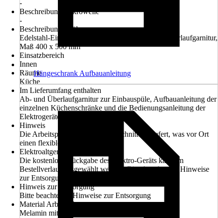
-
Beschreibung Mikrowelle
-
Beschreibung Spüle
Edelstahl-Einbauspüle (1 Becken) mit Ab- und Überlaufgarnitur,
Maß 400 x 500 mm
Einsatzbereich
Innen
Räume
Hängeschrank Aufbauanleitung
Küche
Im Lieferumfang enthalten
Ab- und Überlaufgarnitur zur Einbauspüle, Aufbauanleitung der
einzelnen Küchenschränke und die Bedienungsanleitung der
Elektrogeräte
Hinweis
Die Arbeitsplatte wird ohne Ausschnitte geliefert, was vor Ort
einen flexiblen Aufbau zulässt.
Elektroaltgerät-Rücknahme
Die kostenlose Rückgabe des Elektro-Geräts kann im
Bestellverlauf ausgewählt werden. Bitte beachte die Hinweise
zur Entsorgung.
Hinweis zur Entsorgung
Bitte beachte die Hinweise zur Entsorgung
Material Arbeitsplatte
Melamin mit gerader Dünnkante