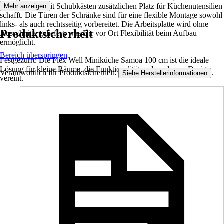
Unterschrank mit Schubkästen zusätzlichen Platz für Küchenutensilien
Mehr anzeigen
schafft. Die Türen der Schränke sind für eine flexible Montage sowohl
links- als auch rechtsseitig vorbereitet. Die Arbeitsplatte wird ohne
Produktsicherheit
Ausschnitte geliefert, was Dir vor Ort Flexibilität beim Aufbau
ermöglicht.
Bereich überspringen
Festgezurrt: Die Flex Well Miniküche Samoa 100 cm ist die ideale
Lösung für kleine Räume, die Funktionalität und modernes Design
Verantwortlich für Produktsicherheit:
.
Siehe Herstellerinformationen
vereint.