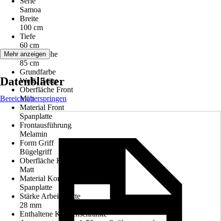
Serie
Samoa
Breite
100 cm
Tiefe
60 cm
Arbeitshöhe
Mehr anzeigen
85 cm
Grundfarbe
Datenblätter
Weiß, Beige
Oberfläche Front
Bereich überspringen
Matt
Material Front
Spanplatte
Frontausführung
Melamin
Form Griff
Bügelgriff
Oberfläche Korpus
Matt
Material Korpus
Spanplatte
Stärke Arbeitsplatte
28 mm
Enthaltene Küchenschränke