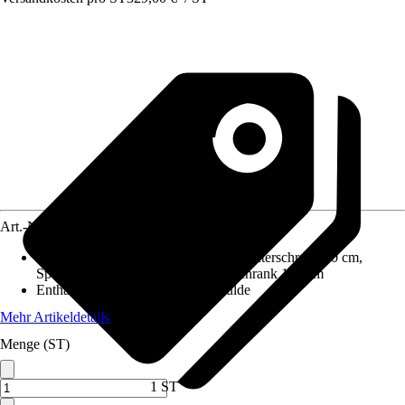
Art.-Nr.
5769673
Enthaltene Küchenschränke
:
Auszugunterschrank 50 cm,
Spülenunterschrank 50 cm, Hängeschrank 100 cm
Enthaltene Elektrogeräte
:
Kochmulde
Mehr Artikeldetails
Menge (ST)
1 ST