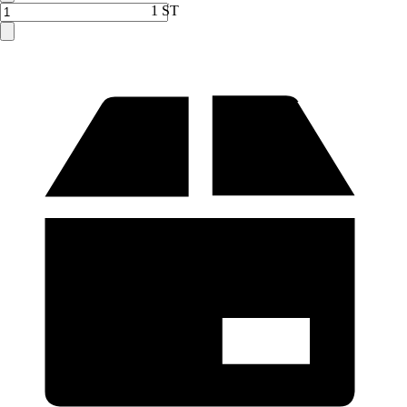
Verkauf durch:
HORNBACH
1 ST