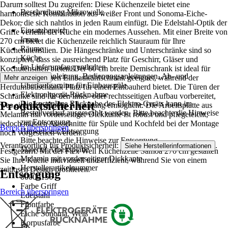
-
Darum solltest Du zugreifen: Diese Küchenzeile bietet eine
Beschreibung Mikrowelle
harmonische Kombination aus weißer Front und Sonoma-Eiche-
-
Dekor, die sich nahtlos in jeden Raum einfügt. Die Edelstahl-Optik der
Einsatzbereich
Griffe verleiht der Küche ein modernes Aussehen. Mit einer Breite von
Innen
270 cm bietet die Küchenzeile reichlich Stauraum für Ihre
Räume
Küchenutensilien. Die Hängeschränke und Unterschränke sind so
Küche
konzipiert, dass sie ausreichend Platz für Geschirr, Gläser und
Im Lieferumfang enthalten
Kochutensilien bieten. Der 60 cm breite Demischrank ist ideal für
Montageanleitung, Bedienungsanleitungen, Ab- und
einen 88 cm hohen Einbaukühlschrank geeignet, während der
Mehr anzeigen
Überlaufgarnitur für Einbauspüle
Herdumbauschrank Platz für einen Einbauherd bietet. Die Türen der
Elektroaltgerät-Rücknahme
Schränke sind für den links- oder rechtsseitigen Aufbau vorbereitet,
Produktsicherheit
Die kostenlose Rückgabe des Elektro-Geräts kann im
was eine individuelle Anpassung ermöglicht. Die Arbeitsplatte aus
Bestellverlauf ausgewählt werden. Bitte beachte die Hinweise
Melamin mit vorderseitiger Dickkante ist robust und pflegeleicht,
zur Entsorgung.
jedoch müssen Ausschnitte für Spüle und Kochfeld bei der Montage
Bereich überspringen
Hinweis zur Entsorgung
noch vorgesehen werden.
Bitte beachte die Hinweise zur Entsorgung
Verantwortlich für Produktsicherheit:
.
Siehe Herstellerinformationen
Material Arbeitsplatte
Festgezurrt: Mit der Flex Well Küchenzeile Samoa 270 cm gestalten
Melamin mit vorderseitiger Dickkante
Sie Ihre Küche individuell und effizient, während Sie von einem
Herstellerartikelnummer
zeitlosen Design profitieren.
Entsorgung
00009156
Farbe Griff
Bereich überspringen
Edelstahl
Frontfarbe
Eiche Sonoma, Weiß
Korpusfarbe