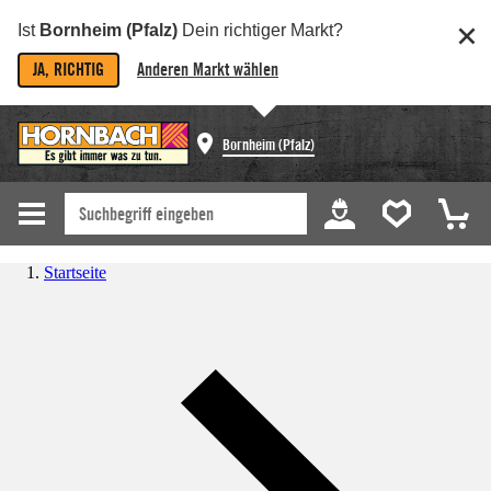
Ist
Bornheim (Pfalz)
Dein richtiger Markt?
JA, RICHTIG
Anderen Markt wählen
Bornheim (Pfalz)
Startseite