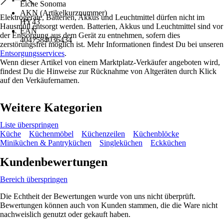
Eiche Sonoma
AKN (Artikelkurznummer)
Elektrogeräte, Batterien, Akkus und Leuchtmittel dürfen nicht im
HY43
Hausmüll entsorgt werden. Batterien, Akkus und Leuchtmittel sind vor
EAN
der Entsorgung aus dem Gerät zu entnehmen, sofern dies
4047584036434
zerstörungsfrei möglich ist. Mehr Informationen findest Du bei unseren
Entsorgungsservices
.
Wenn dieser Artikel von einem Marktplatz-Verkäufer angeboten wird,
findest Du die Hinweise zur Rücknahme von Altgeräten durch Klick
auf den Verkäufernamen.
Weitere Kategorien
Liste überspringen
Küche
Küchenmöbel
Küchenzeilen
Küchenblöcke
Miniküchen & Pantryküchen
Singleküchen
Eckküchen
Kundenbewertungen
Bereich überspringen
Die Echtheit der Bewertungen wurde von uns nicht überprüft.
Bewertungen können auch von Kunden stammen, die die Ware nicht
nachweislich genutzt oder gekauft haben.