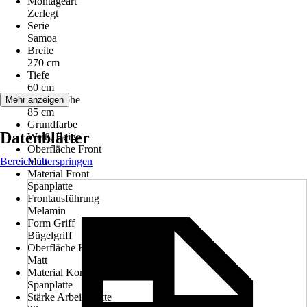
Montageart
Zerlegt
Serie
Samoa
Breite
270 cm
Tiefe
60 cm
Arbeitshöhe
Mehr anzeigen
85 cm
Grundfarbe
Datenblätter
Weiß, Beige
Oberfläche Front
Bereich überspringen
Matt
Material Front
Spanplatte
Frontausführung
Melamin
Form Griff
Bügelgriff
Oberfläche Korpus
Matt
Material Korpus
Spanplatte
Stärke Arbeitsplatte