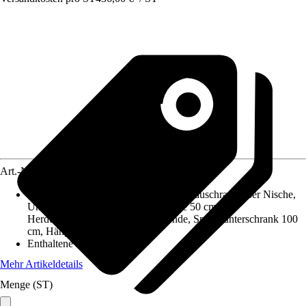
Art.-Nr.
5769635
Enthaltene Küchenschränke
:
Kühlumbauschrank 88er Nische,
Unterschrank mit Tür und Schublade 50 cm,
Herdumbauschrank mit fester Blende, Spülenunterschrank 100
cm, Hängeschrank 50 cm
Enthaltene Elektrogeräte
:
-
Mehr Artikeldetails
Menge (ST)