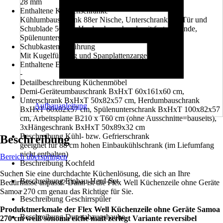
28 mm
Enthaltene Küchenschränke
Kühlumbauschrank 88er Nische, Unterschrank mit Tür und
Schublade 50 cm, Herdumbauschrank mit fester Blende,
Spülenunterschrank 100 cm, Hängeschrank 50 cm
Schubkastenausführung
Mit Kugelführung und Spanplattenzarge
Enthaltene Elektrogeräte
-
Detailbeschreibung Küchenmöbel
Demi-Geräteumbauschrank BxHxT 60x161x60 cm,
Unterschrank BxHxT 50x82x57 cm, Herdumbauschrank
Aufbauanleitung
BxHxT 60x82x57 cm, Spülenunterschrank BxHxT 100x82x57
cm, Arbeitsplatte B210 x T60 cm (ohne Ausschnitte=bauseits),
3xHängeschrank BxHxT 50x89x32 cm
Beschreibung Kühl- bzw. Gefrierschrank
Beschreibung
geeignet für 88 cm hohen Einbaukühlschrank (im Liefumfang
nicht enthalten)
Bereich überspringen
Beschreibung Kochfeld
-
Suchen Sie eine durchdachte Küchenlösung, die sich an Ihre
Beschreibung Einbau-Herd-Set
Bedürfnisse anpasst? Dann ist die Flex Well Küchenzeile ohne Geräte
-
Samoa 270 cm genau das Richtige für Sie.
Beschreibung Geschirrspüler
-
Produktmerkmale der Flex Well Küchenzeile ohne Geräte Samoa
Beschreibung Dunstabzugshaube
270 cm weiß sonoma eiche matt zerlegt Variante reversibel