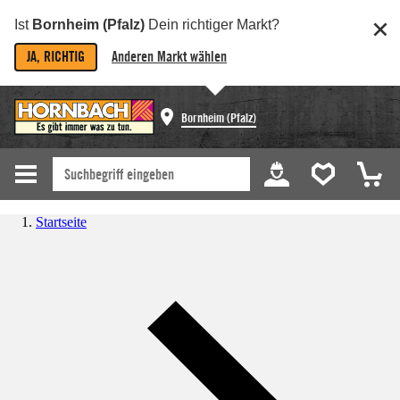
Ist
Bornheim (Pfalz)
Dein richtiger Markt?
JA, RICHTIG
Anderen Markt wählen
Bornheim (Pfalz)
Startseite