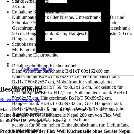
Stärke Arbeitsplatte
38 mm
Enthaltene Küchenschränke
Kühlumbauschrank 88er Nische, Unterschrank mit Tür und
Schublade 50 cm, Herdumbauschrank mit fester Blende,
Geschirrspülerblende vollintegriert 60 cm, Spülenunterschrank
50 cm, Hängeschrank 50 cm, Hängeschrank mit Glastür 50 cm,
Hängeschrank 60 cm
Schubkastenausführung
Mit Kugelführung und Spanplattenzarge
Enthaltene Elektrogeräte
-
Detailbeschreibung Küchenmöbel
Aufbauanleitung
Demi-Geräteumbauschrank BxHxT 60x162x60 cm,
Unterschrank BxHxT 50x82x57 cm, Herdumbauschrank
BxHxT 60x82x57 cm, Möbelfront für vollintegrierten
Geschirrspüler BxHxT 59,4x68,2x1,6 cm, Sockelstück für
Beschreibung
Geschirrspüler B60 x H12,2 cm, Spülenunterschrank BxHxT
50x82x57 cm, Hängeschrank BxHxT 50x89x32 cm,
Bereich überspringen
Hängeschrank BxHxT 60x89x32 cm, Glas-Hängeschrank
BxHxT 50x54,8x32 cm, Arbeitsplatte B220 x T60 cm (ohne
Machst Du Dir Sorgen um die richtige Küche für Dein Zuhause?
Ausschnitte=bauseits)
Keine Bange. Mit der Küchenzeile Nepal 280 cm von Flex Well
Beschreibung Kühl- bzw. Gefrierschrank
kannst Du Dein Projekt realisieren.
geeignet für 88 cm hohen Einbaukühlschrank (im Liefumfang
nicht enthalten)
Produktmerkmale der Flex Well Küchenzeile ohne Geräte Nepal