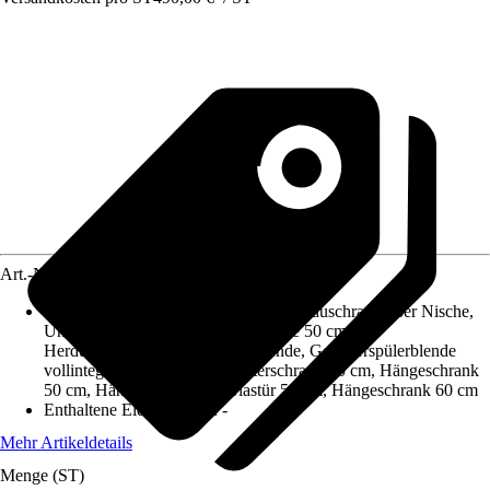
Art.-Nr.
5769655
Enthaltene Küchenschränke
:
Kühlumbauschrank 88er Nische,
Unterschrank mit Tür und Schublade 50 cm,
Herdumbauschrank mit fester Blende, Geschirrspülerblende
vollintegriert 60 cm, Spülenunterschrank 50 cm, Hängeschrank
50 cm, Hängeschrank mit Glastür 50 cm, Hängeschrank 60 cm
Enthaltene Elektrogeräte
:
-
Mehr Artikeldetails
Menge (ST)