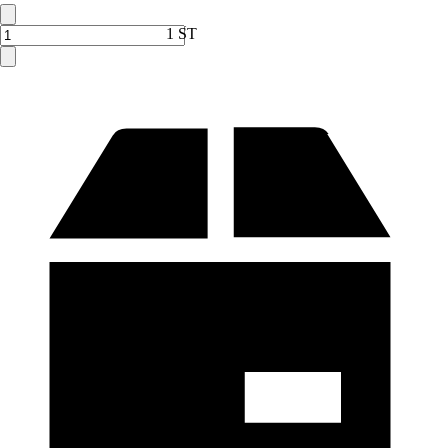
Verkauf durch:
HORNBACH
1 ST