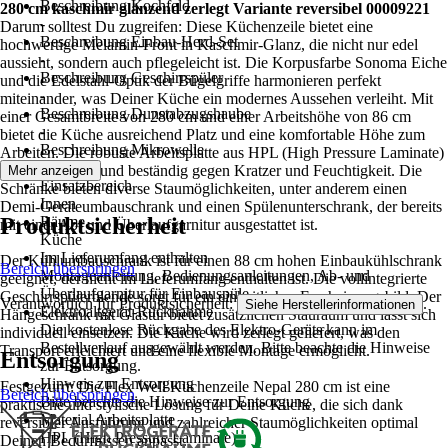
Beschreibung Kochfeld
280 cm kaschmir glänzend zerlegt Variante reversibel 00009221
-
Darum solltest Du zugreifen: Diese Küchenzeile bietet eine
Beschreibung Einbau-Herd-Set
hochwertige Melamin-Front in Kaschmir-Glanz, die nicht nur edel
-
aussieht, sondern auch pflegeleicht ist. Die Korpusfarbe Sonoma Eiche
Beschreibung Geschirrspüler
und die Edelstahl-Optik der Bügelgriffe harmonieren perfekt
-
miteinander, was Deiner Küche ein modernes Aussehen verleiht. Mit
Beschreibung Dunstabzugshaube
einer Gesamtbreite von 280 cm und einer Arbeitshöhe von 86 cm
-
bietet die Küche ausreichend Platz und eine komfortable Höhe zum
Beschreibung Mikrowelle
Arbeiten. Die robuste Arbeitsplatte aus HPL (High Pressure Laminate)
-
ist 38 mm stark und beständig gegen Kratzer und Feuchtigkeit. Die
Mehr anzeigen
Einsatzbereich
Schränke bieten diverse Staumöglichkeiten, unter anderem einen
Innen
Demi-Geräteumbauschrank und einen Spülenunterschrank, der bereits
Produktsicherheit
Räume
mit einer Ab- und Überlaufgarnitur ausgestattet ist.
Küche
Im Lieferumfang enthalten
Der Kühlumbauschrank ist für einen 88 cm hohen Einbaukühlschrank
Bereich überspringen
Montageanleitung, Bedienungsanleitungen, Ab- und
geeignet, der nicht im Lieferumfang enthalten ist. Die vollintegrierte
Überlaufgarnitur für Einbauspüle
Geschirrspülerblende sorgt für ein einheitliches Erscheinungsbild. Der
Verantwortlich für Produktsicherheit:
.
Siehe Herstellerinformationen
Elektroaltgerät-Rücknahme
Hängeschrank mit Glastür bietet zusätzlichen Stauraum und lässt sich
Die kostenlose Rückgabe des Elektro-Geräts kann im
individuell einsetzen. Die Küche wird zerlegt geliefert, was den
Bestellverlauf ausgewählt werden. Bitte beachte die Hinweise
Transport erleichtert und eine flexible Montage ermöglicht.
Entsorgung
zur Entsorgung.
Hinweis zur Entsorgung
Festgezurrt: Die Flex Well Küchenzeile Nepal 280 cm ist eine
Bereich überspringen
Bitte beachte die Hinweise zur Entsorgung
praktische und stylische Lösung für Deine Küche, die sich dank
Material Arbeitsplatte
reversibler Ausführung und zahlreicher Staumöglichkeiten optimal
HPL (High Pressure Laminate)
Deinen Bedürfnissen anpasst.