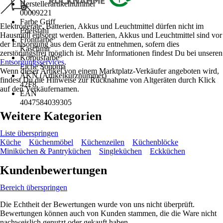
Herstellerartikelnummer
00009221
Farbe Griff
Elektrogeräte, Batterien, Akkus und Leuchtmittel dürfen nicht im
Edelstahl
Hausmüll entsorgt werden. Batterien, Akkus und Leuchtmittel sind vor
Frontfarbe
der Entsorgung aus dem Gerät zu entnehmen, sofern dies
Kaschmir
zerstörungsfrei möglich ist. Mehr Informationen findest Du bei unseren
Korpusfarbe
Entsorgungsservices
.
Eiche Sonoma
Wenn dieser Artikel von einem Marktplatz-Verkäufer angeboten wird,
AKN (Artikelkurznummer)
findest Du die Hinweise zur Rücknahme von Altgeräten durch Klick
42F8
auf den Verkäufernamen.
EAN
4047584039305
Weitere Kategorien
Liste überspringen
Küche
Küchenmöbel
Küchenzeilen
Küchenblöcke
Miniküchen & Pantryküchen
Singleküchen
Eckküchen
Kundenbewertungen
Bereich überspringen
Die Echtheit der Bewertungen wurde von uns nicht überprüft.
Bewertungen können auch von Kunden stammen, die die Ware nicht
nachweislich genutzt oder gekauft haben.