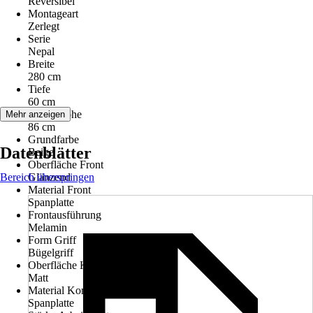
Reversibel
Montageart
Zerlegt
Serie
Nepal
Breite
280 cm
Tiefe
60 cm
Arbeitshöhe
Mehr anzeigen
86 cm
Grundfarbe
Datenblätter
Beige
Oberfläche Front
Bereich überspringen
Glänzend
Material Front
Spanplatte
Frontausführung
Melamin
Form Griff
Bügelgriff
Oberfläche Korpus
Matt
Material Korpus
Spanplatte