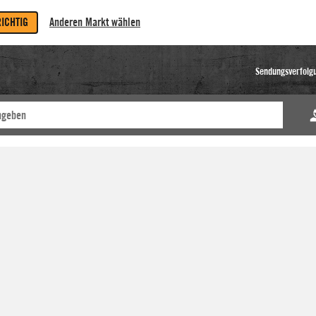
RICHTIG
Anderen Markt wählen
Sendungsverfolg