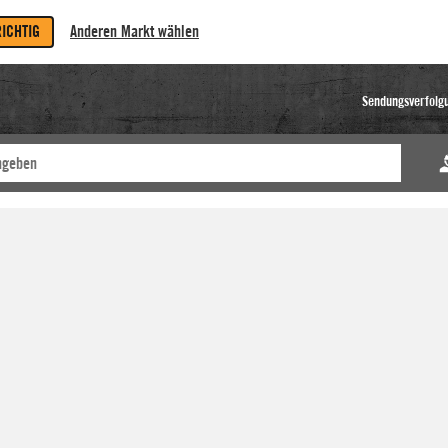
RICHTIG
Anderen Markt wählen
Sendungsverfolg