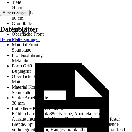
Tiefe
60 cm
Arbeitshöhe
Mehr anzeigen
86 cm
Grundfarbe
Datenblätter
Weiß
Oberfläche Front
Bereich überspringen
Matt
Material Front
Spanplatte
Frontausführung
Melamin
Form Griff
Bügelgriff
Oberfläche Korpus
Matt
Material Korpus
Spanplatte
Stärke Arbeitsplatte
38 mm
Enthaltene Küchenschränke
Kühlumbauschrank 88er Nische, Apothekerschrank,
Auszugunterschrank 50 cm, Herdumbauschrank mit fester
Blende, Spülenunterschrank 50 cm, Geschirrspülerblende
vollintegriert 60 cm, Hängeschrank 50 cm, Hängeschrank 60