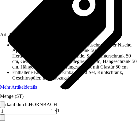
Art.-Nr.
10652337
Enthaltene Küchenschränke
:
Kühlumbauschrank 88er Nische,
Apothekerschrank, Auszugunterschrank 50 cm,
Herdumbauschrank mit fester Blende, Spülenunterschrank 50
cm, Geschirrspülerblende vollintegriert 60 cm, Hängeschrank 50
cm, Hängeschrank 60 cm, Hängeschrank mit Glastür 50 cm
Enthaltene Elektrogeräte
:
Einbau-Herd-Set, Kühlschrank,
Geschirrspüler, Dunstabzugshaube
Mehr Artikeldetails
Menge (ST)
Verkauf durch:
HORNBACH
1 ST