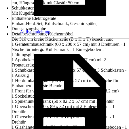
cm, Hängeschrank mit Glastür 50 cm
Schubkastenausführung
Mit Kugelführung und Spanplattenzarge
Enthaltene Elektrogeräte
Einbau-Herd-Set, Kühlschrank, Geschirrspüler,
Dunstabzugshaube
Aufbauanleitung
Detailbeschreibung Küchenmöbel
Die 310 cm breite Küchenzeile (B x H x T) besteht aus:
1 Geräteumbauschrank (60 x 200 x 57 cm) mit 3 Drehtüren - 1
Nische für intergr. Kühlschrank - 1 Einlegeboden - 1
Lüftungsgitter
1 Apotheker-Hochschrank (30 x 200 x 57 cm) mit 2
Frontauszüge - 5 Ablagen
1 Schubkastenschrank (50 x 82,2 x 57 cm) mit 3 Schubkästen -
1 Auszug
1 Herdumbauschrank (60 x 82,2 x 57 cm) mit 1 Nische für
Einbauherd - 1 feste Blende
1 Front für vollintegrierten Geschirrspüler (59,4 x 68,2 cm)
1 Sockelstück für Geschirrspüler (60 x 12,2 cm)
1 Spülenunterschrank (50 x 82,2 x 57 cm) mit 1 Drehtür
1 Oberschrank (50 x 89 x 32 cm) mit 2 Einlegeböden - 1
Drehtür
1 Oberschrank (60 x 89 x 32 cm) mit 2 Einlegeböden - 1
Drehtür
1 Glashängeschrank (50 x 54,8 x 32cm) mit 1 Einlegeboden - 1