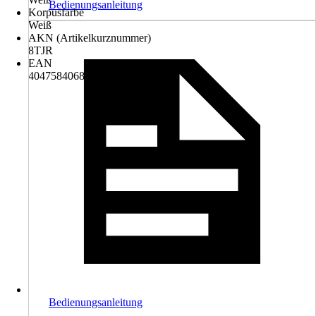
Bedienungsanleitung
Korpusfarbe
Weiß
AKN (Artikelkurznummer)
8TJR
EAN
4047584068855
Bedienungsanleitung