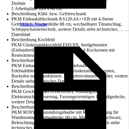
Drehtür
1 Arbeitsplatte 220 x 60 cm
Beschreibung Kühl- bzw. Gefrierschrank
PKM Einbaukühlschrank KS120.4A++EB mit 4-Sterne
Gefrierfach, Nischenhöhe 88 cm, wechselbarer Türanschlag,
Maßzeichnung
Schleppscharniertechnik, weitere Details siehe technisches
Datenblatt
Beschreibung Kochfeld
PKM Glaskeramikkochfeld EHS3IX, herdgebunden
(Einbauherd-Set EHS3IX), rahmenlos, 4 Kochzonen mit
Restwärmeanzeige
Beschreibung Einbau-Herd-Set
PKM Einbauherd-Set EHS3IX, Einbauherd mit
Edelstahlblende, Kochfeld mit 4 Glaskeramikkochzonen,
Backofen mit 3 Funktionen, Backofenvolumen 65 Liter, weitere
Details siehe technisches Datenblatt
Beschreibung Geschirrspüler
PKM Geschirrspüler GSM16-8FI, Vollintegriert mit
Elektronischer Steuerung, Fassungsvermögen 16 Maßgedecke,
weitere Details siehe technisches Datenblatt
Beschreibung Dunstabzugshaube
PKM 9039Y1, Dunstabzugshaube mit Randabsaugung für
Wandmontage, Einbaubreite: 60 cm, Material: Glas schwarz,
Beleuchtungssystem: LED, 2x 1 Watt, weitere Details siehe
technisches Datenblatt