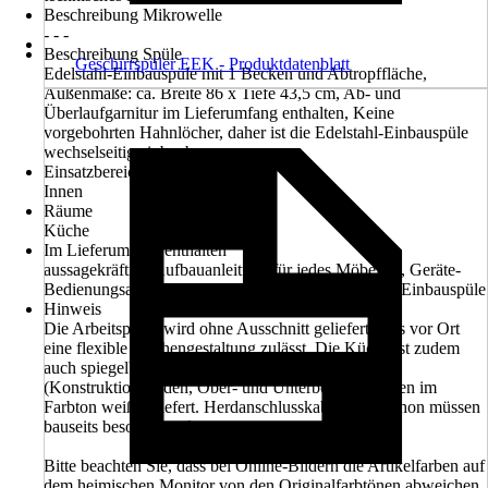
Beschreibung Mikrowelle
- - -
Beschreibung Spüle
Geschirrspüler EEK - Produktdatenblatt
Edelstahl-Einbauspüle mit 1 Becken und Abtropffläche,
Außenmaße: ca. Breite 86 x Tiefe 43,5 cm, Ab- und
Überlaufgarnitur im Lieferumfang enthalten, Keine
vorgebohrten Hahnlöcher, daher ist die Edelstahl-Einbauspüle
wechselseitig einbaubar.
Einsatzbereich
Innen
Räume
Küche
Im Lieferumfang enthalten
aussagekräftige Aufbauanleitung für jedes Möbelteil, Geräte-
Bedienungsanleitung, Ab- und Überlaufgarnitur für Einbauspüle
Hinweis
Die Arbeitsplatte wird ohne Ausschnitt geliefert, was vor Ort
eine flexible Küchengestaltung zulässt. Die Küche ist zudem
auch spiegelbildlich montierbar. Alle Querteile
(Konstruktionsböden, Ober- und Unterboden) werden im
Farbton weiß geliefert. Herdanschlusskabel und Siphon müssen
bauseits besorgt werden.
Bitte beachten Sie, dass bei Online-Bildern die Artikelfarben auf
dem heimischen Monitor von den Originalfarbtönen abweichen