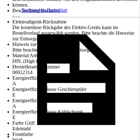
können.
Technisches Datenblatt
Beschreibung Backofen
- - -
Elektroaltgerät-Rücknahme
Die kostenlose Rückgabe des Elektro-Geräts kann im
Bestellverlauf ausgewählt werden. Bitte beachte die Hinweise
zur Entsorgung.
Hinweis zur Entsorgung
Bitte beachte die Hinweise zur Entsorgung
Material Arbeitsplatte
HPL (High Pressure Laminate)
Herstellerartikelnummer
00012314
Energieeffizienzklasse Dunstabzug
A
Energieeffizienzklasse Geschirrspüler
E
Energieeffizienzklasse Herd-Set
A
Energieeffizienzklasse Kühlschrank
E
Farbe Griff
Edelstahl
Frontfarbe
Weiß