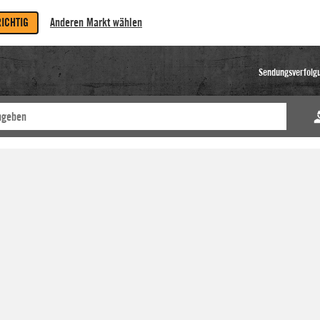
RICHTIG
Anderen Markt wählen
Sendungsverfolg