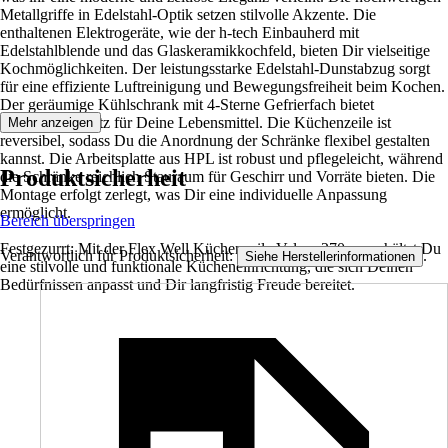
Metallgriffe in Edelstahl-Optik setzen stilvolle Akzente. Die
enthaltenen Elektrogeräte, wie der h-tech Einbauherd mit
Edelstahlblende und das Glaskeramikkochfeld, bieten Dir vielseitige
Kochmöglichkeiten. Der leistungsstarke Edelstahl-Dunstabzug sorgt
für eine effiziente Luftreinigung und Bewegungsfreiheit beim Kochen.
Der geräumige Kühlschrank mit 4-Sterne Gefrierfach bietet
ausreichend Platz für Deine Lebensmittel. Die Küchenzeile ist
Mehr anzeigen
reversibel, sodass Du die Anordnung der Schränke flexibel gestalten
kannst. Die Arbeitsplatte aus HPL ist robust und pflegeleicht, während
Produktsicherheit
die Schränke reichlich Stauraum für Geschirr und Vorräte bieten. Die
Montage erfolgt zerlegt, was Dir eine individuelle Anpassung
ermöglicht.
Bereich überspringen
Festgezurrt: Mit der Flex Well Küchenzeile Valero 270 cm erhältst Du
Verantwortlich für Produktsicherheit:
.
Siehe Herstellerinformationen
eine stilvolle und funktionale Kücheneinrichtung, die sich Deinen
Bedürfnissen anpasst und Dir langfristig Freude bereitet.