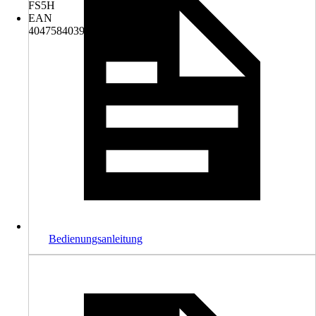
FS5H
EAN
4047584039060
Bedienungsanleitung