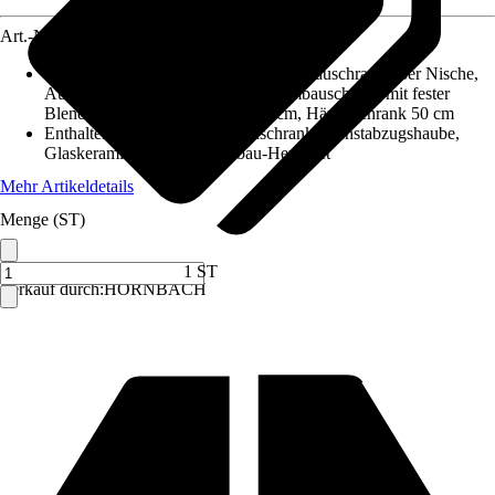
Art.-Nr.
5769544
Enthaltene Küchenschränke
:
Kühlumbauschrank 88er Nische,
Auszugunterschrank 50 cm, Herdumbauschrank mit fester
Blende, Spülenunterschrank 100 cm, Hängeschrank 50 cm
Enthaltene Elektrogeräte
:
Kühlschrank, Dunstabzugshaube,
Glaskeramik-Kochfeld, Einbau-Herd-Set
Mehr Artikeldetails
Menge (ST)
1 ST
Verkauf durch:
HORNBACH