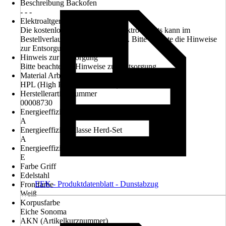
Beschreibung Backofen
- - -
Elektroaltgerät-Rücknahme
Die kostenlose Rückgabe des Elektro-Geräts kann im
Bestellverlauf ausgewählt werden. Bitte beachte die Hinweise
zur Entsorgung.
Hinweis zur Entsorgung
Bitte beachte die Hinweise zur Entsorgung
Material Arbeitsplatte
HPL (High Pressure Laminate)
Herstellerartikelnummer
00008730
Energieeffizienzklasse Dunstabzug
A
Energieeffizienzklasse Herd-Set
A
Energieeffizienzklasse Kühlschrank
E
Farbe Griff
Edelstahl
EEK - Produktdatenblatt - Dunstabzug
Frontfarbe
Weiß
Korpusfarbe
Eiche Sonoma
AKN (Artikelkurznummer)