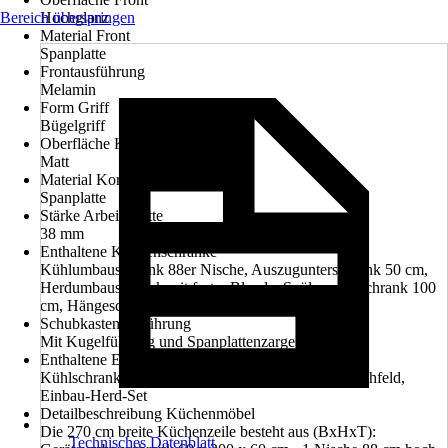
Bereich überspringen
Hochglanz
Material Front
Spanplatte
Frontausführung
Melamin
Form Griff
Bügelgriff
Oberfläche Korpus
Matt
Material Korpus
Spanplatte
Stärke Arbeitsplatte
38 mm
Enthaltene Küchenschränke
Kühlumbauschrank 88er Nische, Auszugunterschrank 50 cm,
Herdumbauschrank mit fester Blende, Spülenunterschrank 100
cm, Hängeschrank 50 cm
Schubkastenausführung
Mit Kugelführung und Spanplattenzarge
Enthaltene Elektrogeräte
Kühlschrank, Dunstabzugshaube, Glaskeramik-Kochfeld,
Einbau-Herd-Set
Detailbeschreibung Küchenmöbel
Die 270 cm breite Küchenzeile besteht aus (BxHxT):
Technisches Datenblatt