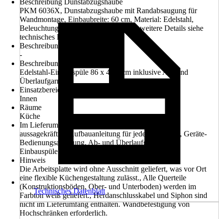
Beschreibung Dunstabzugshaube
PKM 6036X, Dunstabzugshaube mit Randabsaugung für
Wandmontage, Einbaubreite: 60 cm, Material: Edelstahl,
Beleuchtungssystem: LED, 2x 1 Watt, weitere Details siehe
technisches Datenblatt
Beschreibung Mikrowelle
-
Beschreibung Spüle
Edelstahl-Einbauspüle 86 x 43,5 cm inklusive Ab- und
Überlaufgarnitur
Einsatzbereich
Innen
Räume
Küche
Im Lieferumfang enthalten
aussagekräftige Aufbauanleitung für jedes Möbelteil, Geräte-
Bedienungsanleitung, Ab- und Überlaufgarnitur für
Einbauspüle.
Hinweis
Die Arbeitsplatte wird ohne Ausschnitt geliefert, was vor Ort
eine flexible Küchengestaltung zulässt., Alle Querteile
(Konstruktionsböden, Ober- und Unterboden) werden im
Technisches Datenblatt
Farbton weiß geliefert., Herdanschlusskabel und Siphon sind
nicht im Lieferumfang enthalten. Wandbefestigung von
Hochschränken erforderlich.