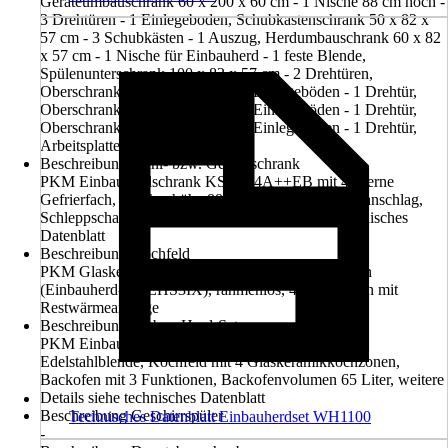
Geräteumbauschrank 60 x 200 x 60 cm - 1 Nische 88 cm hoch -
3 Drehtüren - 1 Einlegeboden, Schubkastenschrank 50 x 82 x
57 cm - 3 Schubkästen - 1 Auszug, Herdumbauschrank 60 x 82
x 57 cm - 1 Nische für Einbauherd - 1 feste Blende,
Spülenunterschrank 100 x 82 x 57 cm - 2 Drehtüren,
Oberschrank 50 x 89 x 32 cm - 2 Einlegeböden - 1 Drehtür,
Oberschrank 50 x 89 x 32 cm - 2 Einlegeböden - 1 Drehtür,
Oberschrank 50 x 89 x 32 cm - 2 Einlegeböden - 1 Drehtür,
Arbeitsplatte 210 x 60 cm
Beschreibung Kühl- bzw. Gefrierschrank
PKM Einbaukühlschrank KS120.4A++EB mit 4-Sterne
Gefrierfach, Nischenhöhe 88 cm, wechselbarer Türanschlag,
Schleppscharniertechnik, weitere Details siehe technisches
Datenblatt
Beschreibung Kochfeld
PKM Glaskeramikkochfeld EHS3IX, herdgebunden
(Einbauherd-Set EHS3IX), rahmenlos, 4 Kochzonen mit
Restwärmeanzeige
Beschreibung Einbau-Herd-Set
PKM Einbauherd-Set EHS3IX, Einbauherd mit
Edelstahlblende, Kochfeld mit 4 Glaskeramikkochzonen,
Backofen mit 3 Funktionen, Backofenvolumen 65 Liter, weitere
Details siehe technisches Datenblatt
Beschreibung Geschirrspüler
Technisches Datenblatt Einbauherdset WH1100
-