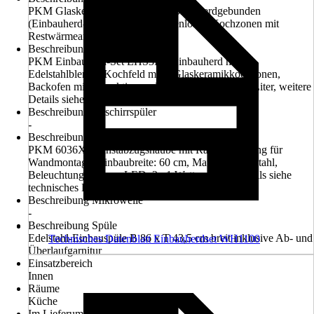
PKM Glaskeramikkochfeld EHS3IX, herdgebunden
(Einbauherd-Set EHS3IX), rahmenlos, 4 Kochzonen mit
Restwärmeanzeige
Beschreibung Einbau-Herd-Set
PKM Einbauherd-Set EHS3IX, Einbauherd mit
Edelstahlblende, Kochfeld mit 4 Glaskeramikkochzonen,
Backofen mit 3 Funktionen, Backofenvolumen 65 Liter, weitere
Details siehe technisches Datenblatt
Beschreibung Geschirrspüler
-
Beschreibung Dunstabzugshaube
PKM 6036X, Dunstabzugshaube mit Randabsaugung für
Wandmontage, Einbaubreite: 60 cm, Material: Edelstahl,
Beleuchtungssystem: LED, 2x 1 Watt, weitere Details siehe
technisches Datenblatt
Beschreibung Mikrowelle
-
Beschreibung Spüle
Edelstahl-Einbauspüle B 86 x T 43,5 cm breit inklusive Ab- und
Technisches Datenblatt Einbauherdset WH1100
Überlaufgarnitur
Einsatzbereich
Innen
Räume
Küche
Im Lieferumfang enthalten