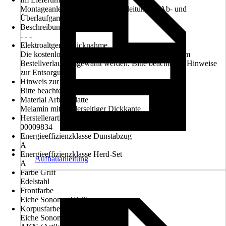
Montageanleitung, Bedienungsanleitungen, Ab- und
Überlaufgarnitur für Einbauspüle
Beschreibung Backofen
- - -
Elektroaltgerät-Rücknahme
Die kostenlose Rückgabe des Elektro-Geräts kann im
Bestellverlauf ausgewählt werden. Bitte beachte die Hinweise
zur Entsorgung.
Hinweis zur Entsorgung
Bitte beachte die Hinweise zur Entsorgung
Material Arbeitsplatte
Melamin mit vorderseitiger Dickkante
Herstellerartikelnummer
00009834
Energieeffizienzklasse Dunstabzug
A
Energieeffizienzklasse Herd-Set
Aufbauanleitung
A
Farbe Griff
Edelstahl
Frontfarbe
Eiche Sonoma, Weiß
Korpusfarbe
Eiche Sonoma