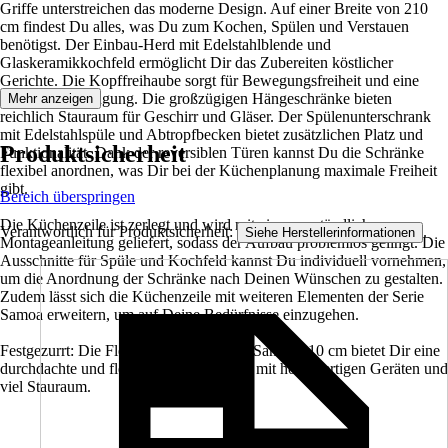
Griffe unterstreichen das moderne Design. Auf einer Breite von 210
cm findest Du alles, was Du zum Kochen, Spülen und Verstauen
benötigst. Der Einbau-Herd mit Edelstahlblende und
Glaskeramikkochfeld ermöglicht Dir das Zubereiten köstlicher
Gerichte. Die Kopffreihaube sorgt für Bewegungsfreiheit und eine
effiziente Absaugung. Die großzügigen Hängeschränke bieten
Mehr anzeigen
reichlich Stauraum für Geschirr und Gläser. Der Spülenunterschrank
mit Edelstahlspüle und Abtropfbecken bietet zusätzlichen Platz und
Produktsicherheit
Funktionalität. Dank der reversiblen Türen kannst Du die Schränke
flexibel anordnen, was Dir bei der Küchenplanung maximale Freiheit
gibt.
Bereich überspringen
Die Küchenzeile ist zerlegt und wird mit einer verständlichen
Verantwortlich für Produktsicherheit:
.
Siehe Herstellerinformationen
Montageanleitung geliefert, sodass der Aufbau problemlos gelingt. Die
Ausschnitte für Spüle und Kochfeld kannst Du individuell vornehmen,
um die Anordnung der Schränke nach Deinen Wünschen zu gestalten.
Zudem lässt sich die Küchenzeile mit weiteren Elementen der Serie
Samoa erweitern, um auf Deine Bedürfnisse einzugehen.
Festgezurrt: Die Flex Well Küchenzeile Samoa 210 cm bietet Dir eine
durchdachte und flexible Küchenlösung mit hochwertigen Geräten und
viel Stauraum.