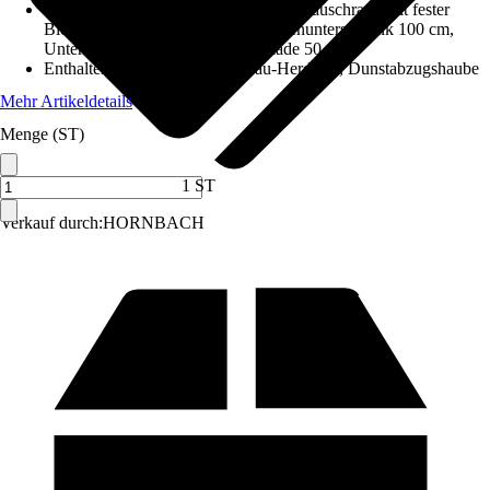
Enthaltene Küchenschränke
:
Herdumbauschrank mit fester
Blende, Hängeschrank 50 cm, Spülenunterschrank 100 cm,
Unterschrank mit Tür und Schublade 50 cm
Enthaltene Elektrogeräte
:
Einbau-Herd-Set, Dunstabzugshaube
Mehr Artikeldetails
Menge (ST)
1 ST
Verkauf durch:
HORNBACH