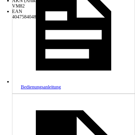
AKN (Artikelkurznummer)
VM82
EAN
4047584048918
Bedienungsanleitung