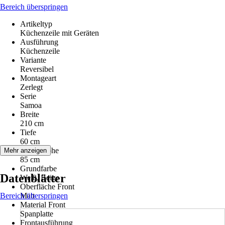
Bereich überspringen
Artikeltyp
Küchenzeile mit Geräten
Ausführung
Küchenzeile
Variante
Reversibel
Montageart
Zerlegt
Serie
Samoa
Breite
210 cm
Tiefe
60 cm
Arbeitshöhe
Mehr anzeigen
85 cm
Grundfarbe
Datenblätter
Weiß, Beige
Oberfläche Front
Bereich überspringen
Matt
Material Front
Spanplatte
Frontausführung