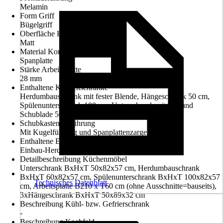
Melamin
Form Griff
Bügelgriff
Oberfläche Korpus
Matt
Material Korpus
Spanplatte
Stärke Arbeitsplatte
28 mm
Enthaltene Küchenschränke
Herdumbauschrank mit fester Blende, Hängeschrank 50 cm,
Spülenunterschrank 100 cm, Unterschrank mit Tür und
Schublade 50 cm
Schubkastenausführung
Mit Kugelführung und Spanplattenzarge
Enthaltene Elektrogeräte
Einbau-Herd-Set, Dunstabzugshaube
Detailbeschreibung Küchenmöbel
Unterschrank BxHxT 50x82x57 cm, Herdumbauschrank
BxHxT 60x82x57 cm, Spülenunterschrank BxHxT 100x82x57
Technisches Datenblatt
cm, Arbeitsplatte B210 x T60 cm (ohne Ausschnitte=bauseits),
3xHängeschrank BxHxT 50x89x32 cm
Beschreibung Kühl- bzw. Gefrierschrank
-
Beschreibung Kochfeld