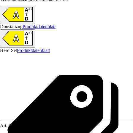
Dunstabzug
Produktdatenblatt
Herd-Set
Produktdatenblatt
Art.-Nr.
5769749