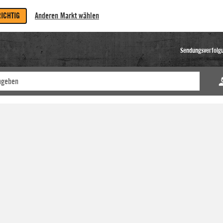
RICHTIG
Anderen Markt wählen
Sendungsverfolg