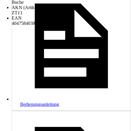
Buche
AKN (Artikelkurznummer)
ZT13
EAN
4047584038643
Bedienungsanleitung