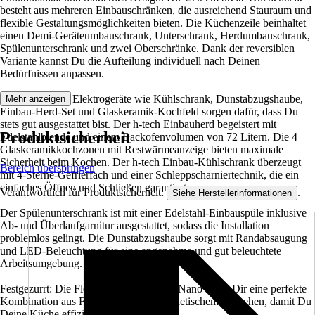
besteht aus mehreren Einbauschränken, die ausreichend Stauraum und
flexible Gestaltungsmöglichkeiten bieten. Die Küchenzeile beinhaltet
einen Demi-Geräteumbauschrank, Unterschrank, Herdumbauschrank,
Spülenunterschrank und zwei Oberschränke. Dank der reversiblen
Variante kannst Du die Aufteilung individuell nach Deinen
Bedürfnissen anpassen.
Die enthaltenen Elektrogeräte wie Kühlschrank, Dunstabzugshaube,
Mehr anzeigen
Einbau-Herd-Set und Glaskeramik-Kochfeld sorgen dafür, dass Du
stets gut ausgestattet bist. Der h-tech Einbauherd begeistert mit
Produktsicherheit
Edelstahlblende und einem Backofenvolumen von 72 Litern. Die 4
Glaskeramikkochzonen mit Restwärmeanzeige bieten maximale
Sicherheit beim Kochen. Der h-tech Einbau-Kühlschrank überzeugt
Bereich überspringen
mit 4-Sterne-Gefrierfach und einer Schleppscharniertechnik, die ein
einfaches Öffnen und Schließen garantiert.
Verantwortlich für Produktsicherheit:
.
Siehe Herstellerinformationen
Der Spülenunterschrank ist mit einer Edelstahl-Einbauspüle inklusive
Ab- und Überlaufgarnitur ausgestattet, sodass die Installation
problemlos gelingt. Die Dunstabzugshaube sorgt mit Randabsaugung
und LED-Beleuchtung für eine angenehme und gut beleuchtete
Arbeitsumgebung.
Festgezurrt: Die Flex Well Küchenzeile Nano bietet Dir eine perfekte
Kombination aus Funktionalität und ästhetischem Aussehen, damit Du
Deine Küche effizient nutzen kannst.