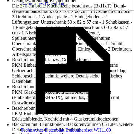
Detailbeschreibung Küchenmöbel
Technisches Datenblatt
Die 270 cm breite Küchenzeile besteht aus (BxHxT): Demi-
Geräteumbauschrank 60 x 161 x 60 cm - 1 Nische 88 cm hoch -
2 Drehtüren - 1 Abdeckplatte - 1 Einlegeboden - 2
Lüftungsgitter, Unterschrank 50 x 82 x 57 cm - 1 Schubkasten -
1 Einlegeboden - 1 Drehtür, Herdumbauschrank 60 x 82 x 57
cm - 1 Nische für Einbauherd - 1 feste Blende,
Spülenunterschrank 100 x 82 x 57 cm - 2 Drehtüren,
Oberschrank 50 x 55 x 32 cm - 1 Einlegeboden - 1 Drehtür,
Oberschrank 100 x 55 x 32 cm - 1 Einlegeboden - 2 Drehtüren,
Arbeitsplatte 210 x 60 cm
Beschreibung Kühl- bzw. Gefrierschrank
PKM Einbaukühlschrank KS120.4A++EB mit 4-Sterne
Gefrierfach, Nischenhöhe 88 cm, wechselbarer Türanschlag,
Schleppscharniertechnik, weitere Details siehe technisches
Datenblatt
Beschreibung Kochfeld
PKM Glaskeramikkochfeld EHS3IX, herdgebunden
(Einbauherd-Set EHS3IX), rahmenlos, 4 Kochzonen mit
Restwärmeanzeige
Beschreibung Einbau-Herd-Set
PKM Einbauherd-Set EHS3IX, Einbauherd mit
Edelstahlblende, Kochfeld mit 4 Glaskeramikkochzonen,
Backofen mit 3 Funktionen, Backofenvolumen 65 Liter, weitere
Details siehe technisches Datenblatt
Technisches Datenblatt Einbauherdset WH1100