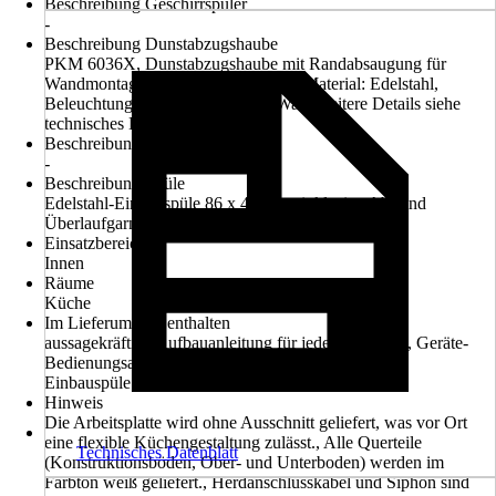
Beschreibung Geschirrspüler
-
Beschreibung Dunstabzugshaube
PKM 6036X, Dunstabzugshaube mit Randabsaugung für
Wandmontage, Einbaubreite: 60 cm, Material: Edelstahl,
Beleuchtungssystem: LED, 2x 1 Watt, weitere Details siehe
technisches Datenblatt
Beschreibung Mikrowelle
-
Beschreibung Spüle
Edelstahl-Einbauspüle 86 x 43,5 cm inklusive Ab- und
Überlaufgarnitur
Einsatzbereich
Innen
Räume
Küche
Im Lieferumfang enthalten
aussagekräftige Aufbauanleitung für jedes Möbelteil, Geräte-
Bedienungsanleitung, Ab- und Überlaufgarnitur für
Einbauspüle.
Hinweis
Die Arbeitsplatte wird ohne Ausschnitt geliefert, was vor Ort
eine flexible Küchengestaltung zulässt., Alle Querteile
Technisches Datenblatt
(Konstruktionsböden, Ober- und Unterboden) werden im
Farbton weiß geliefert., Herdanschlusskabel und Siphon sind