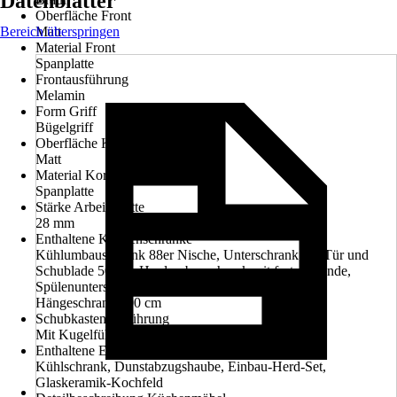
Datenblätter
Oberfläche Front
Bereich überspringen
Matt
Material Front
Spanplatte
Frontausführung
Melamin
Form Griff
Bügelgriff
Oberfläche Korpus
Matt
Material Korpus
Spanplatte
Stärke Arbeitsplatte
28 mm
Enthaltene Küchenschränke
Kühlumbauschrank 88er Nische, Unterschrank mit Tür und
Schublade 50 cm, Herdumbauschrank mit fester Blende,
Spülenunterschrank 100 cm, Hängeschrank 50 cm,
Hängeschrank 100 cm
Schubkastenausführung
Mit Kugelführung und Spanplattenzarge
Enthaltene Elektrogeräte
Kühlschrank, Dunstabzugshaube, Einbau-Herd-Set,
Glaskeramik-Kochfeld