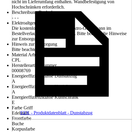
nicht im Lieferumfang enthalten. Wandbefestigung von
Hochschränken erforderlich.
Beschreibung Backofen
- - -
Elektroaltgerät-Rücknahme
Die kostenlose Rückgabe des Elektro-Geräts kann im
Bestellverlauf ausgewählt werden. Bitte beachte die Hinweise
zur Entsorgung.
Hinweis zur Entsorgung
Bitte beachte die Hinweise zur Entsorgung
Material Arbeitsplatte
CPL
Herstellerartikelnummer
00008769
Energieeffizienzklasse Dunstabzug
A
Energieeffizienzklasse Herd-Set
A
Energieeffizienzklasse Kühlschrank
E
Farbe Griff
EEK - Produktdatenblatt - Dunstabzug
Edelstahl
Frontfarbe
Buche
Korpusfarbe