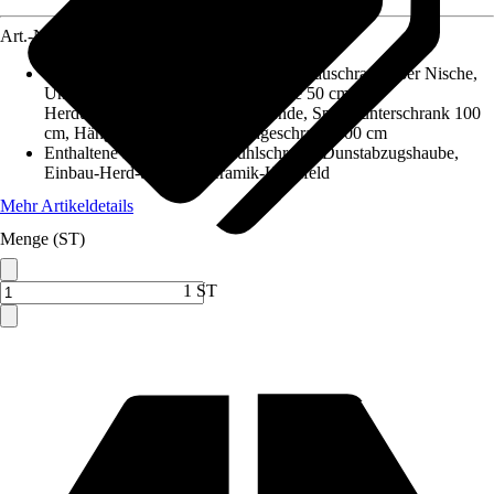
Art.-Nr.
5769550
Enthaltene Küchenschränke
:
Kühlumbauschrank 88er Nische,
Unterschrank mit Tür und Schublade 50 cm,
Herdumbauschrank mit fester Blende, Spülenunterschrank 100
cm, Hängeschrank 50 cm, Hängeschrank 100 cm
Enthaltene Elektrogeräte
:
Kühlschrank, Dunstabzugshaube,
Einbau-Herd-Set, Glaskeramik-Kochfeld
Mehr Artikeldetails
Menge (ST)
Verkauf durch:
HORNBACH
1 ST