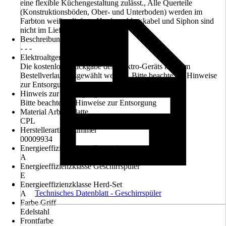
eine flexible Küchengestaltung zulässt., Alle Querteile
(Konstruktionsböden, Ober- und Unterboden) werden im
Farbton weiß geliefert., Herdanschlusskabel und Siphon sind
nicht im Lieferumfang enthalten.
Beschreibung Backofen
- - -
Elektroaltgerät-Rücknahme
Die kostenlose Rückgabe des Elektro-Geräts kann im
Bestellverlauf ausgewählt werden. Bitte beachte die Hinweise
zur Entsorgung.
Hinweis zur Entsorgung
Bitte beachte die Hinweise zur Entsorgung
Material Arbeitsplatte
CPL
Herstellerartikelnummer
00009934
Energieeffizienzklasse Dunstabzug
A
Energieeffizienzklasse Geschirrspüler
E
Energieeffizienzklasse Herd-Set
Technisches Datenblatt - Geschirrspüler
A
Farbe Griff
Edelstahl
Frontfarbe