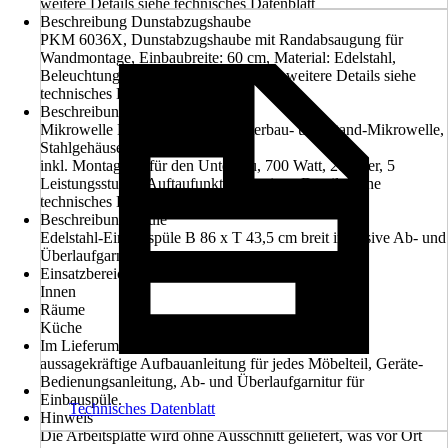
weitere Details siehe technisches Datenblatt
Beschreibung Dunstabzugshaube
PKM 6036X, Dunstabzugshaube mit Randabsaugung für
Wandmontage, Einbaubreite: 60 cm, Material: Edelstahl,
Beleuchtungssystem: LED, 2x 1 Watt, weitere Details siehe
technisches Datenblatt
Beschreibung Mikrowelle
Mikrowelle MMWU720.0SI, Unterbau- und Stand-Mikrowelle,
Stahlgehäuse silber lackiert
inkl. Montageset für den Unterbau, 700 Watt, 20 Liter, 5
Leistungsstufen, Auftaufunktion, weitere Details siehe
technisches Datenblatt
Beschreibung Spüle
Edelstahl-Einbauspüle B 86 x T 43,5 cm breit inklusive Ab- und
Überlaufgarnitur
Einsatzbereich
Innen
Räume
Küche
Im Lieferumfang enthalten
aussagekräftige Aufbauanleitung für jedes Möbelteil, Geräte-
Bedienungsanleitung, Ab- und Überlaufgarnitur für
Einbauspüle.
Technisches Datenblatt
Hinweis
Die Arbeitsplatte wird ohne Ausschnitt geliefert, was vor Ort