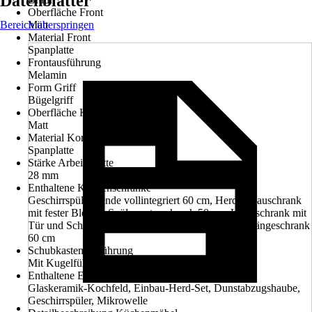
Datenblätter
Oberfläche Front
Bereich überspringen
Matt
Material Front
Spanplatte
Frontausführung
Melamin
Form Griff
Bügelgriff
Oberfläche Korpus
Matt
Material Korpus
Spanplatte
Stärke Arbeitsplatte
28 mm
Enthaltene Küchenschränke
Geschirrspülerblende vollintegriert 60 cm, Herdumbauschrank
mit fester Blende, Spülenunterschrank 50 cm, Unterschrank mit
Tür und Schublade 50 cm, Hängeschrank 50 cm, Hängeschrank
60 cm
Schubkastenausführung
Mit Kugelführung und Spanplattenzarge
Enthaltene Elektrogeräte
Glaskeramik-Kochfeld, Einbau-Herd-Set, Dunstabzugshaube,
Geschirrspüler, Mikrowelle