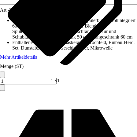
Art.-Nr.
5769805
Enthaltene Küchenschränke
:
Geschirrspülerblende vollintegriert
60 cm, Herdumbauschrank mit fester Blende,
Spülenunterschrank 50 cm, Unterschrank mit Tür und
Schublade 50 cm, Hängeschrank 50 cm, Hängeschrank 60 cm
Enthaltene Elektrogeräte
:
Glaskeramik-Kochfeld, Einbau-Herd-
Set, Dunstabzugshaube, Geschirrspüler, Mikrowelle
Mehr Artikeldetails
Menge (ST)
Verkauf durch:
HORNBACH
1 ST