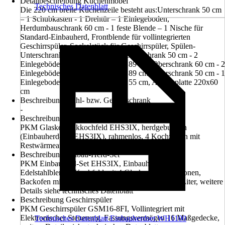
Detailbeschreibung Küchenmöbel
Technisches Datenblatt
Die 220 cm breite Küchenzeile besteht aus:Unterschrank 50 cm
– 1 Schubkasten - 1 Drehtür – 1 Einlegeboden,
Herdumbauschrank 60 cm - 1 feste Blende – 1 Nische für
Standard-Einbauherd, Frontblende für vollintegrierten
Geschirrspüler, Sockelstück für Geschirrspüler, Spülen-
Unterschrank 50 cm - 1 Drehtür, Oberschrank 50 cm - 2
Einlegeböden - 1 Drehtür – Höhe 89 cm, Oberschrank 60 cm - 2
Einlegeböden - 1 Drehtür – Höhe 89 cm, Oberschrank 50 cm - 1
Einlegeboden - 1 Drehtür – Höhe 55 cm, Arbeitsplatte 220x60
cm
Beschreibung Kühl- bzw. Gefrierschrank
-
Beschreibung Kochfeld
PKM Glaskeramikkochfeld EHS3IX, herdgebunden
(Einbauherd-Set EHS3IX), rahmenlos, 4 Kochzonen mit
Restwärmeanzeige
Beschreibung Einbau-Herd-Set
PKM Einbauherd-Set EHS3IX, Einbauherd mit
Edelstahlblende, Kochfeld mit 4 Glaskeramikkochzonen,
Backofen mit 3 Funktionen, Backofenvolumen 65 Liter, weitere
Details siehe technisches Datenblatt
Beschreibung Geschirrspüler
PKM Geschirrspüler GSM16-8FI, Vollintegriert mit
Elektronischer Steuerung, Fassungsvermögen 16 Maßgedecke,
Technisches Datenblatt Einbauherdset WH1100