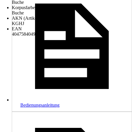
Buche
Korpusfarbe
Buche
AKN (Artikelkurznummer)
KGHJ
EAN
4047584049915
Bedienungsanleitung