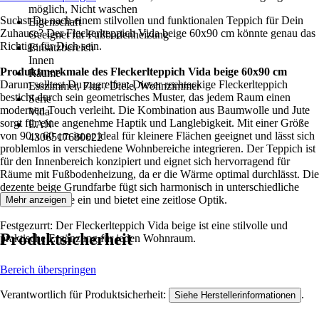
möglich, Nicht waschen
Suchst Du nach einem stilvollen und funktionalen Teppich für Dein
Eigenschaft
Zuhause? Der Fleckerlteppich Vida beige 60x90 cm könnte genau das
Geeignet für Fußbodenheizung
Richtige für Dich sein.
Einsatzbereich
Innen
Produktmerkmale des Fleckerlteppich Vida beige 60x90 cm
Räume
Darum solltest Du zugreifen: Dieser rechteckige Fleckerlteppich
Esszimmer, Flur / Diele, Wohnzimmer
besticht durch sein geometrisches Muster, das jedem Raum einen
Serie
modernen Touch verleiht. Die Kombination aus Baumwolle und Jute
Vida
sorgt für eine angenehme Haptik und Langlebigkeit. Mit einer Größe
EAN
von 90 x 60 cm ist er ideal für kleinere Flächen geeignet und lässt sich
4306517680022
problemlos in verschiedene Wohnbereiche integrieren. Der Teppich ist
für den Innenbereich konzipiert und eignet sich hervorragend für
Räume mit Fußbodenheizung, da er die Wärme optimal durchlässt. Die
dezente beige Grundfarbe fügt sich harmonisch in unterschiedliche
Einrichtungsstile ein und bietet eine zeitlose Optik.
Mehr anzeigen
Festgezurrt: Der Fleckerlteppich Vida beige ist eine stilvolle und
Produktsicherheit
praktische Ergänzung für jeden Wohnraum.
Bereich überspringen
Verantwortlich für Produktsicherheit:
.
Siehe Herstellerinformationen