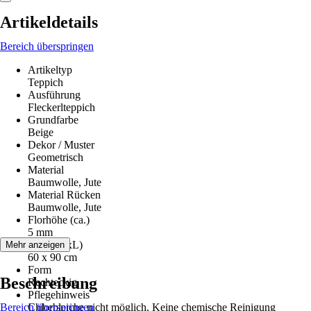
Artikeldetails
Bereich überspringen
Artikeltyp
Teppich
Ausführung
Fleckerlteppich
Grundfarbe
Beige
Dekor / Muster
Geometrisch
Material
Baumwolle, Jute
Material Rücken
Baumwolle, Jute
Florhöhe (ca.)
5 mm
Maße (BxL)
Mehr anzeigen
60 x 90 cm
Form
Beschreibung
Rechteckig
Pflegehinweis
Bereich überspringen
Chlorbleiche nicht möglich, Keine chemische Reinigung