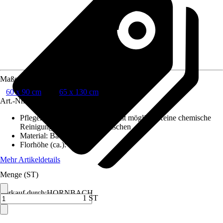
Maße (BxL)
60 x 90 cm
65 x 130 cm
Art.-Nr.
10547700
Pflegehinweis
:
Chlorbleiche nicht möglich, Keine chemische
Reinigung möglich, Nicht waschen
Material
:
Baumwolle, Jute
Florhöhe (ca.)
:
5 mm
Mehr Artikeldetails
Menge (ST)
Verkauf durch:
HORNBACH
1 ST