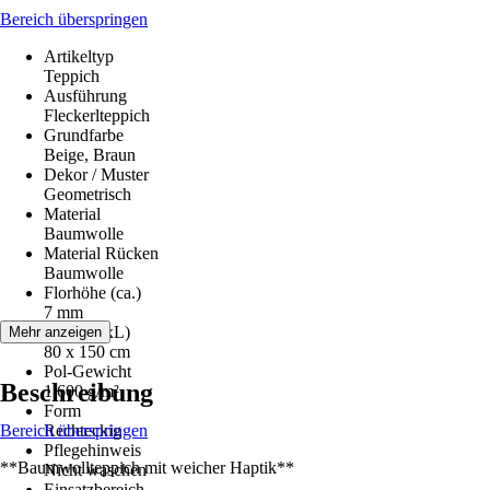
Bereich überspringen
Artikeltyp
Teppich
Ausführung
Fleckerlteppich
Grundfarbe
Beige, Braun
Dekor / Muster
Geometrisch
Material
Baumwolle
Material Rücken
Baumwolle
Florhöhe (ca.)
7 mm
Maße (BxL)
Mehr anzeigen
80 x 150 cm
Pol-Gewicht
Beschreibung
1.600 g/m²
Form
Bereich überspringen
Rechteckig
Pflegehinweis
**Baumwollteppich mit weicher Haptik**
Nicht waschen
Einsatzbereich