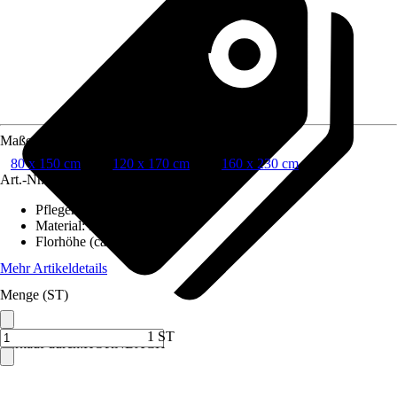
Maße (BxL)
80 x 150 cm
120 x 170 cm
160 x 230 cm
Art.-Nr.
6296510
Pflegehinweis
:
Nicht waschen
Material
:
Baumwolle
Florhöhe (ca.)
:
7 mm
Mehr Artikeldetails
Menge (ST)
1 ST
Verkauf durch:
HORNBACH