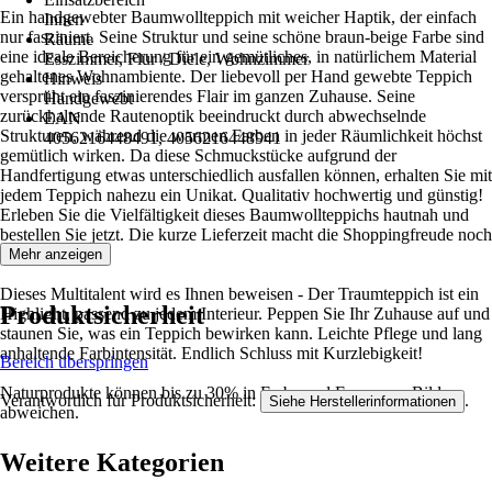
Ein handgewebter Baumwollteppich mit weicher Haptik, der einfach
Innen
nur fasziniert. Seine Struktur und seine schöne braun-beige Farbe sind
Räume
eine ideale Bereicherung für ein gemütliches, in natürlichem Material
Esszimmer, Flur / Diele, Wohnzimmer
gehaltenes Wohnambiente. Der liebevoll per Hand gewebte Teppich
Hinweis
versprüht ein faszinierendes Flair im ganzen Zuhause. Seine
Handgewebt
zurückhaltende Rautenoptik beeindruckt durch abwechselnde
EAN
Strukturen, während die warmen Farben in jeder Räumlichkeit höchst
4056216448491, 4056216448941
gemütlich wirken. Da diese Schmuckstücke aufgrund der
Handfertigung etwas unterschiedlich ausfallen können, erhalten Sie mit
jedem Teppich nahezu ein Unikat. Qualitativ hochwertig und günstig!
Erleben Sie die Vielfältigkeit dieses Baumwollteppichs hautnah und
bestellen Sie jetzt. Die kurze Lieferzeit macht die Shoppingfreude noch
größer.
Mehr anzeigen
Dieses Multitalent wird es Ihnen beweisen - Der Traumteppich ist ein
Produktsicherheit
Highlight, passend zu jedem Interieur. Peppen Sie Ihr Zuhause auf und
staunen Sie, was ein Teppich bewirken kann. Leichte Pflege und lang
anhaltende Farbintensität. Endlich Schluss mit Kurzlebigkeit!
Bereich überspringen
Naturprodukte können bis zu 30% in Farbe und Form vom Bild
Verantwortlich für Produktsicherheit:
.
Siehe Herstellerinformationen
abweichen.
Weitere Kategorien