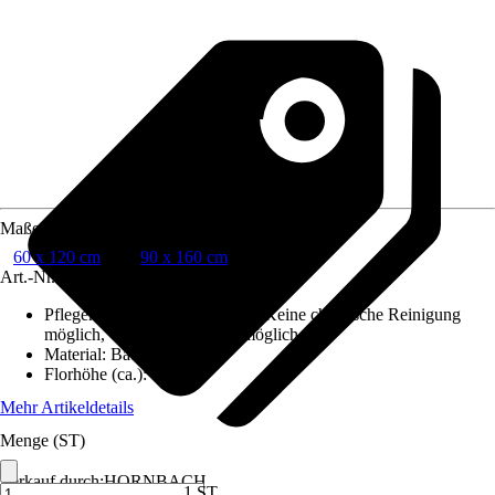
Maße (BxL)
60 x 120 cm
90 x 160 cm
Art.-Nr.
12413059
Pflegehinweis
:
Nicht waschen, Keine chemische Reinigung
möglich, Chlorbleiche nicht möglich
Material
:
Baumwolle
Florhöhe (ca.)
:
10 mm
Mehr Artikeldetails
Menge (ST)
Verkauf durch:
HORNBACH
1 ST