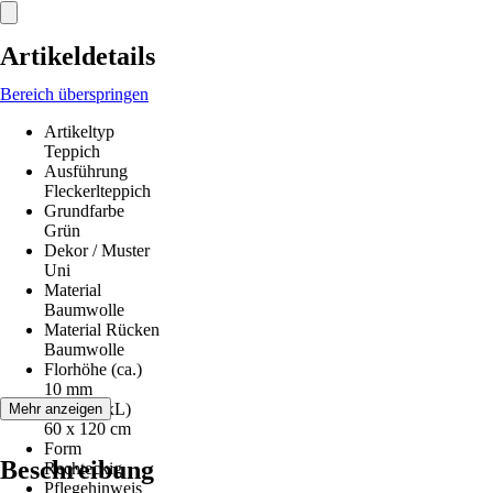
Artikeldetails
Bereich überspringen
Artikeltyp
Teppich
Ausführung
Fleckerlteppich
Grundfarbe
Grün
Dekor / Muster
Uni
Material
Baumwolle
Material Rücken
Baumwolle
Florhöhe (ca.)
10 mm
Maße (BxL)
Mehr anzeigen
60 x 120 cm
Form
Beschreibung
Rechteckig
Pflegehinweis