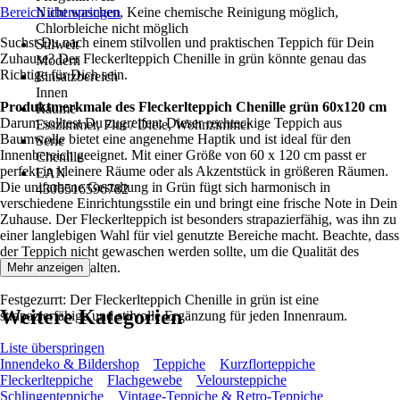
Bereich überspringen
Nicht waschen, Keine chemische Reinigung möglich,
Chlorbleiche nicht möglich
Suchst Du nach einem stilvollen und praktischen Teppich für Dein
Stilwelt
Zuhause? Der Fleckerlteppich Chenille in grün könnte genau das
Modern
Richtige für Dich sein.
Einsatzbereich
Innen
Produktmerkmale des Fleckerlteppich Chenille grün 60x120 cm
Räume
Darum solltest Du zugreifen: Dieser rechteckige Teppich aus
Esszimmer, Flur / Diele, Wohnzimmer
Baumwolle bietet eine angenehme Haptik und ist ideal für den
Serie
Innenbereich geeignet. Mit einer Größe von 60 x 120 cm passt er
Chenille
perfekt in kleinere Räume oder als Akzentstück in größeren Räumen.
EAN
Die unifarbene Gestaltung in Grün fügt sich harmonisch in
4306516596782
verschiedene Einrichtungsstile ein und bringt eine frische Note in Dein
Zuhause. Der Fleckerlteppich ist besonders strapazierfähig, was ihn zu
einer langlebigen Wahl für viel genutzte Bereiche macht. Beachte, dass
der Teppich nicht gewaschen werden sollte, um die Qualität des
Materials zu erhalten.
Mehr anzeigen
Festgezurrt: Der Fleckerlteppich Chenille in grün ist eine
Weitere Kategorien
strapazierfähige und stilvolle Ergänzung für jeden Innenraum.
Liste überspringen
Innendeko & Bildershop
Teppiche
Kurzflorteppiche
Fleckerlteppiche
Flachgewebe
Veloursteppiche
Schlingenteppiche
Vintage-Teppiche & Retro-Teppiche