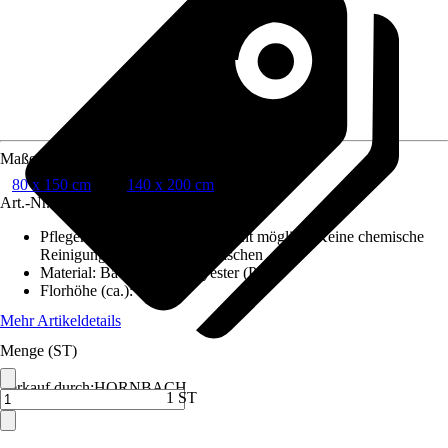
Maße (BxL)
80 x 150 cm
140 x 200 cm
Art.-Nr.
10666319
Pflegehinweis
:
Chlorbleiche nicht möglich, Keine chemische
Reinigung möglich, Nicht waschen
Material
:
Baumwolle, Polyester (PES)
Florhöhe (ca.)
:
5 mm
Mehr Artikeldetails
Menge (ST)
Verkauf durch:
HORNBACH
1 ST