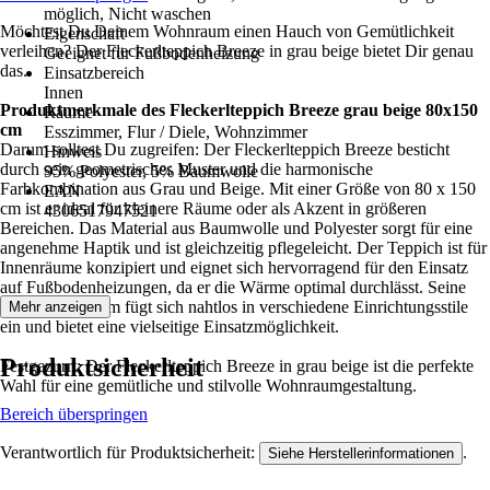
möglich, Nicht waschen
Möchtest Du Deinem Wohnraum einen Hauch von Gemütlichkeit
Eigenschaft
verleihen? Der Fleckerlteppich Breeze in grau beige bietet Dir genau
Geeignet für Fußbodenheizung
das.
Einsatzbereich
Innen
Produktmerkmale des Fleckerlteppich Breeze grau beige 80x150
Räume
cm
Esszimmer, Flur / Diele, Wohnzimmer
Darum solltest Du zugreifen: Der Fleckerlteppich Breeze besticht
Hinweis
durch sein geometrisches Muster und die harmonische
95% Polyester, 5% Baumwolle
Farbkombination aus Grau und Beige. Mit einer Größe von 80 x 150
EAN
cm ist er ideal für kleinere Räume oder als Akzent in größeren
4306517947521
Bereichen. Das Material aus Baumwolle und Polyester sorgt für eine
angenehme Haptik und ist gleichzeitig pflegeleicht. Der Teppich ist für
Innenräume konzipiert und eignet sich hervorragend für den Einsatz
auf Fußbodenheizungen, da er die Wärme optimal durchlässt. Seine
rechteckige Form fügt sich nahtlos in verschiedene Einrichtungsstile
Mehr anzeigen
ein und bietet eine vielseitige Einsatzmöglichkeit.
Produktsicherheit
Festgezurrt: Der Fleckerlteppich Breeze in grau beige ist die perfekte
Wahl für eine gemütliche und stilvolle Wohnraumgestaltung.
Bereich überspringen
Verantwortlich für Produktsicherheit:
.
Siehe Herstellerinformationen