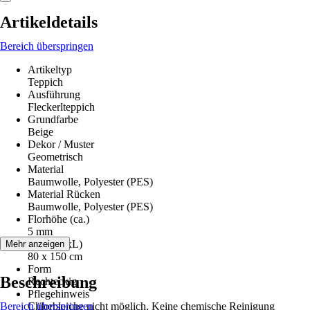
Artikeldetails
Bereich überspringen
Artikeltyp
Teppich
Ausführung
Fleckerlteppich
Grundfarbe
Beige
Dekor / Muster
Geometrisch
Material
Baumwolle, Polyester (PES)
Material Rücken
Baumwolle, Polyester (PES)
Florhöhe (ca.)
5 mm
Maße (BxL)
Mehr anzeigen
80 x 150 cm
Form
Beschreibung
Rechteckig
Pflegehinweis
Bereich überspringen
Chlorbleiche nicht möglich, Keine chemische Reinigung