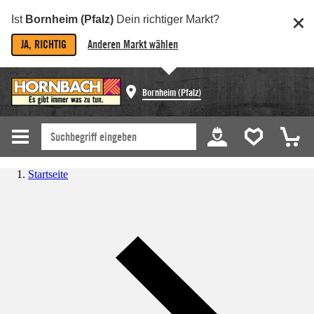
Ist
Bornheim (Pfalz)
Dein richtiger Markt?
JA, RICHTIG
Anderen Markt wählen
Bornheim (Pfalz)
Startseite