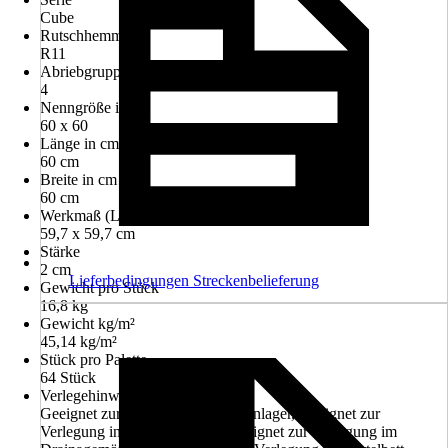
Cube
Rutschhemmung
R11
Abriebgruppe
4
Nenngröße in cm
60 x 60
Länge in cm
60 cm
Breite in cm
60 cm
Werkmaß (LxB)
59,7 x 59,7 cm
Stärke
2 cm
Lieferbedingungen Streckenbelieferung
Gewicht pro Stück
16,8 kg
Gewicht kg/m²
45,14 kg/m²
Stück pro Palette
64 Stück
Verlegehinweis
Geeignet zur Verlegung auf Plattenlager, Geeignet zur
Verlegung in Kies-/Splittbett, Geeignet zur Verlegung im