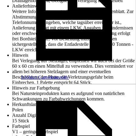
Drainagemörtelbett, Geeignet zur Verlegung in Mörtelbett
Anlieferhinweis
Weitere Informationen entnehmen Sie bitte dem Datenblatt. Zur
Abstimmung des Liefertermines bitte Handy- oder
Telefonnummer angeben, welche tagsüber erreichbar ist.,
Anlieferung erfolgt mit einem LKW, Angaben zu Hindernissen
oder erschwerter Zufahrt sind hilfreich!, Die Lieferung erfolgt
frei Bordsteinkante, Vor Bestellung muss vom Kunden
sichergestellt sein, dass die Entladestelle mit einem 40 Tonnen -
LKW erreichbar ist.
Hinweis
Bei Verlegung auf Stelzlager, empfehlen wir auch bei der Größe
60 x 60 cm einen Mittelfuß zu verwenden. Dies vermindert vor
allem bei höheren Stelzlagern und einer eventuellen
Beschädigung der Platte, die Verletzungsgefahr beim
Infoblatt Gartenbaustoffe
Einbrechen. 1 Palette entspricht 64 Stück.
Hinweis zur Farbgebung
Bei Natursteinprodukten kann es aufgrund von natürlichen
Schwankungen zu Farbabweichungen kommen.
Herkunftsland
Polen
Anzahl Digitaldruck-Dekore ca.
15 Stück
Farbspiel
V1 – geringes Farbspiel