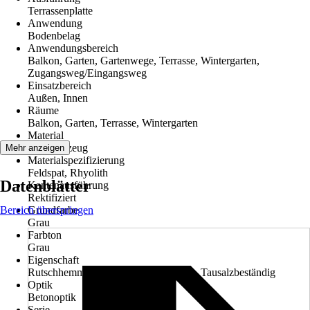
Terrassenplatte
Anwendung
Bodenbelag
Anwendungsbereich
Balkon, Garten, Gartenwege, Terrasse, Wintergarten,
Zugangsweg/Eingangsweg
Einsatzbereich
Außen, Innen
Räume
Balkon, Garten, Terrasse, Wintergarten
Material
Feinsteinzeug
Mehr anzeigen
Materialspezifizierung
Feldspat, Rhyolith
Datenblätter
Kantenausführung
Rektifiziert
Bereich überspringen
Grundfarbe
Grau
Farbton
Grau
Eigenschaft
Rutschhemmend, Witterungsbeständig, Tausalzbeständig
Optik
Betonoptik
Serie