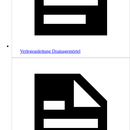
Verlegeanleitung Drainagemörtel