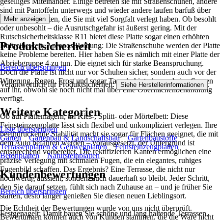
geselliges Miteinander. Einige betreten sie mit Straßenschuhen, andere
sind mit Pantoffeln unterwegs und wieder andere laufen barfuß über
die stabilen Platten, die Sie mit viel Sorgfalt verlegt haben. Ob besohlt
Mehr anzeigen
oder unbesohlt – die Ausrutschgefahr ist äußerst gering. Mit der
Rutschsicherheitsklasse R11 bietet diese Platte sogar einen erhöhten
Produktsicherheit
Haftreibewert. Apropos Reibung: Die Straßenschuhe werden der Platte
keine Probleme bereiten. Hier haben Sie es nämlich mit einer Platte der
Abriebgruppe 4 zu tun. Die eignet sich für starke Beanspruchung.
Bereich überspringen
Doch die Platte ist nicht nur vor Schuhen sicher, sondern auch vor der
Witterung. Regen, Frost und sogar Tausalz hinterlassen keine Spuren
Verantwortlich für Produktsicherheit:
.
Siehe Herstellerinformationen
auf ihr, obwohl sie noch nicht mal über eine Oberflächenbehandlung
verfügt.
Weitere Kategorien
Ob auf Plattenlagern, im Kies-, Splitt- oder Mörtelbett: Diese
Feinsteinzeugplatte lässt sich flexibel und unkompliziert verlegen. Ihre
Liste überspringen
beeindruckende Stabilität macht sie sogar für Flächen geeignet, die mit
Garten
Gartenbau & Landschaftsbau
Gartenbaustoffe
dem Auto befahren werden – vorausgesetzt, der Untergrund ist
Terrassenplatten & Gehwegplatten
Feinsteinzeugplatten
entsprechend vorbereitet. Die rektifizierten Kanten ermöglichen eine
Betonplatten
Natursteinplatten
präzise Verlegung mit schmalen Fugen, die ein elegantes, ruhiges
Fugenbild schaffen. Das Ergebnis? Eine Terrasse, die nicht nur
Kundenbewertungen
hochwertig aussieht, sondern auch dauerhaft so bleibt. Jeder Schritt,
den Sie darauf setzen, fühlt sich nach Zuhause an – und je früher Sie
Bereich überspringen
starten, desto länger genießen Sie diesen neuen Lieblingsort.
Die Echtheit der Bewertungen wurde von uns nicht überprüft.
Festgenagelt: Damit bauen Sie schöne und lang haltende Terrassen.
Bewertungen können auch von Kunden stammen, die die Ware nicht