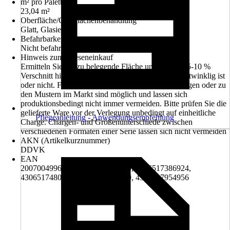
m² pro Palette
23,04 m²
Oberfläche/Oberflächenbehandlung
Glatt, Glasiert
Befahrbarkeit
Nicht befahrbar
Hinweis zum Flieseneinkauf
Ermitteln Sie die zu belegende Fläche und rechnen 5-10 %
Verschnitt hinzu, abhängig davon ob der Raum rechtwinklig ist
oder nicht. Farbabweichungen zu früheren Lieferungen oder zu
den Mustern im Markt sind möglich und lassen sich
produktionsbedingt nicht immer vermeiden. Bitte prüfen Sie die
gelieferte Ware vor der Verlegung unbedingt auf einheitliche
Pflegeanleitung - Anwendungsempfehlung
Charge. Chargen- und Größenunterschiede zwischen
verschiedenen Formaten einer Serie lassen sich nicht vermeiden
AKN (Artikelkurznummer)
DDVK
EAN
2007004996658, 4306517216399, 4306517386924,
4306517480738, 4306517954949, 4306517954956