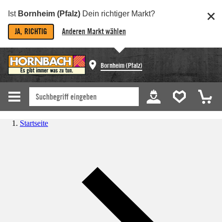
Ist
Bornheim (Pfalz)
Dein richtiger Markt?
JA, RICHTIG
Anderen Markt wählen
Bornheim (Pfalz)
Startseite