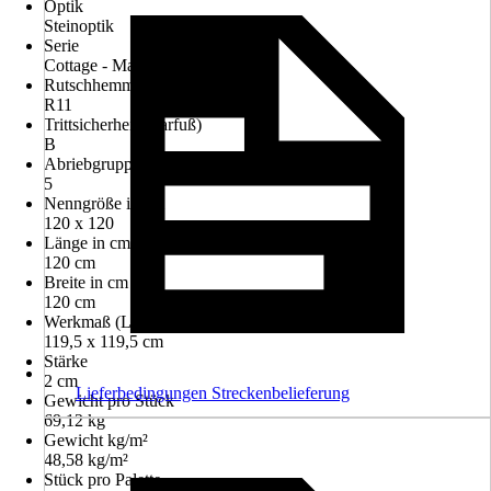
Optik
Steinoptik
Serie
Cottage - Magnus
Rutschhemmung
R11
Trittsicherheit (Barfuß)
B
Abriebgruppe
5
Nenngröße in cm
120 x 120
Länge in cm
120 cm
Breite in cm
120 cm
Werkmaß (LxB)
119,5 x 119,5 cm
Stärke
2 cm
Lieferbedingungen Streckenbelieferung
Gewicht pro Stück
69,12 kg
Gewicht kg/m²
48,58 kg/m²
Stück pro Palette