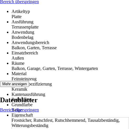
Bereich überspringen
Artikeltyp
Platte
Ausführung
Terrassenplatte
Anwendung
Bodenbelag
Anwendungsbereich
Balkon, Garten, Terrasse
Einsatzbereich
Außen
Räume
Balkon, Garage, Garten, Terrasse, Wintergarten
Material
Feinsteinzeug
Materialspezifizierung
Mehr anzeigen
Keramik
Kantenausführung
Datenblätter
Rektifiziert
Grundfarbe
Bereich überspringen
Beige
Eigenschaft
Frostsicher, Rutschfest, Rutschhemmend, Tausalzbeständig,
Witterungsbeständig