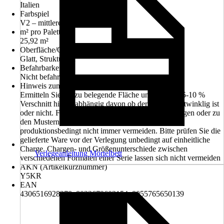
Italien
Farbspiel
V2 – mittleres Farbspiel
m² pro Palette
25,92 m²
Oberfläche/Oberflächenbehandlung
Glatt, Strukturiert
Befahrbarkeit
Nicht befahrbar
Hinweis zum Flieseneinkauf
Ermitteln Sie die zu belegende Fläche und rechnen 5-10 %
Verschnitt hinzu, abhängig davon ob der Raum rechtwinklig ist
oder nicht. Farbabweichungen zu früheren Lieferungen oder zu
den Mustern im Markt sind möglich und lassen sich
produktionsbedingt nicht immer vermeiden. Bitte prüfen Sie die
gelieferte Ware vor der Verlegung unbedingt auf einheitliche
Charge. Chargen- und Größenunterschiede zwischen
Verlegeanleitung Mörtelbett
verschiedenen Formaten einer Serie lassen sich nicht vermeiden
AKN (Artikelkurznummer)
Y5KR
EAN
4306516928378, 8032679603154, 8055765650139