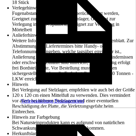
18 Stück
Verlegehinweis
Fugenabstand von 3-5 mm sollte berücksichtigt werden,
Geeignet zur Verlegung auf Plattenlager, Geeignet zur
Verlegung in Kies-/Splittbett, Geeignet zur Verlegung in
Mörtelbett
Anlieferhinweis
Weitere Informationen entnehmen Sie bitte dem Datenblatt. Zur
Abstimmung des Liefertermines bitte Handy- oder
Telefonnummer angeben, welche tagsüber erreichbar ist.,
Anlieferung erfolgt mit einem LKW, Angaben zu Hindernissen
oder erschwerter Zufahrt sind hilfreich!, Die Lieferung erfolgt
frei Bordsteinkante, Vor Bestellung muss vom Kunden
sichergestellt sein, dass die Entladestelle mit einem 40 Tonnen -
LKW erreichbar ist.
Hinweis
Bei Verlegung auf Stelzlager, empfehlen wir auch bei der Größe
120 x 120 cm einen Mittelfuß zu verwenden. Dies vermindert
vor allem bei höheren Stelzlagern und einer eventuellen
Verlegeanleitung Drainagemörtel
Beschädigung der Platte, die Verletzungsgefahr beim
Einbrechen.
Hinweis zur Farbgebung
Bei Natursteinprodukten kann es aufgrund von natürlichen
Schwankungen zu Farbabweichungen kommen.
Herkunftsland