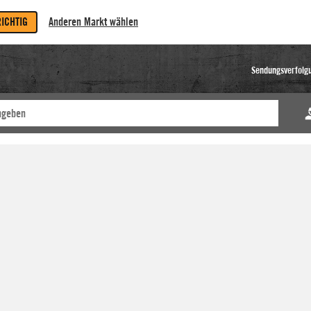
RICHTIG
Anderen Markt wählen
Sendungsverfolg