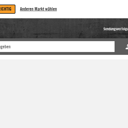
RICHTIG
Anderen Markt wählen
Sendungsverfolg