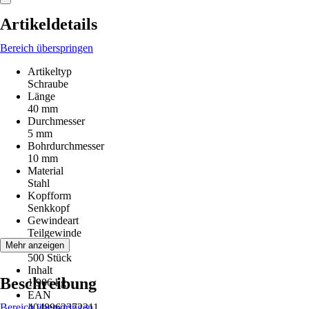
Artikeldetails
Bereich überspringen
Artikeltyp
Schraube
Länge
40 mm
Durchmesser
5 mm
Bohrdurchmesser
10 mm
Material
Stahl
Kopfform
Senkkopf
Gewindeart
Teilgewinde
Inhalt
Mehr anzeigen
500 Stück
Inhalt
Beschreibung
1,906 kg
EAN
Bereich überspringen
4048962372311