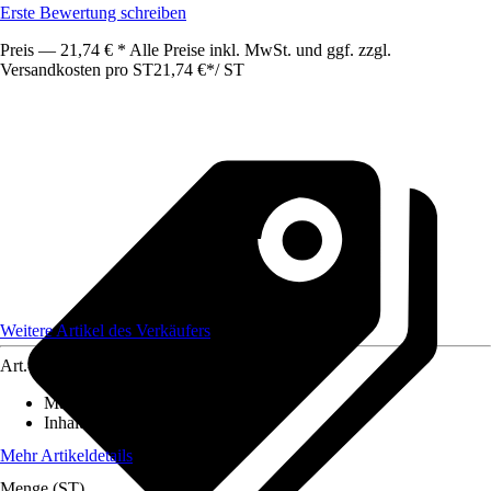
Erste Bewertung schreiben
Preis — 21,74 € * Alle Preise inkl. MwSt. und ggf. zzgl.
Versandkosten pro ST
21,74 €
*
/
ST
Weitere Artikel des Verkäufers
Art.-Nr.
12372322
Material
:
Stahl
Inhalt
:
500 Stück
Mehr Artikeldetails
Menge (ST)