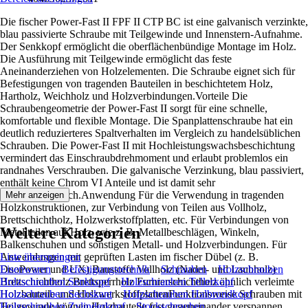
Die fischer Power-Fast II FPF II CTP BC ist eine galvanisch verzinkte,
blau passivierte Schraube mit Teilgewinde und Innenstern-Aufnahme.
Der Senkkopf ermöglicht die oberflächenbündige Montage im Holz.
Die Ausführung mit Teilgewinde ermöglicht das feste
Aneinanderziehen von Holzelementen. Die Schraube eignet sich für
Befestigungen von tragenden Bauteilen in beschichtetem Holz,
Hartholz, Weichholz und Holzverbindungen.Vorteile Die
Schraubengeometrie der Power-Fast II sorgt für eine schnelle,
komfortable und flexible Montage. Die Spanplattenschraube hat ein
deutlich reduzierteres Spaltverhalten im Vergleich zu handelsüblichen
Schrauben. Die Power-Fast II mit Hochleistungswachsbeschichtung
vermindert das Einschraubdrehmoment und erlaubt problemlos ein
randnahes Verschrauben. Die galvanische Verzinkung, blau passiviert,
enthält keine Chrom VI Anteile und ist damit sehr
umweltverträglich.Anwendung Für die Verwendung in tragenden
Mehr anzeigen
Holzkonstruktionen, zur Verbindung von Teilen aus Vollholz,
Brettschichtholz, Holzwerkstoffplatten, etc. Für Verbindungen von
Weitere Kategorien
Metallteilen auf Holz, wie z. B. Metallbeschlägen, Winkeln,
Balkenschuhen und sonstigen Metall- und Holzverbindungen. Für
Anwendungen mit geprüften Lasten im fischer Dübel (z. B.
Liste überspringen
DuoPower und UX).Baustoffe Vollholz (Nadel- und Laubholz)
Eisenwaren
Befestigungstechnik
Schrauben
Holzschrauben
Brettschichtholz Brettsperrholz Furnierschichtholz ähnlich verleimte
Holzschrauben Senkkopf
Holzschrauben Tellerkopf
Holzbauteile und HolzwerkstoffplattenFunktionsweise Schrauben mit
Holzschrauben Sechskant
Holzschrauben Halbrundkopf
Teilgewinde können Holzbauteile fest gegeneinander verspannen.
Holzschrauben Zylinderkopf
Stockschrauben