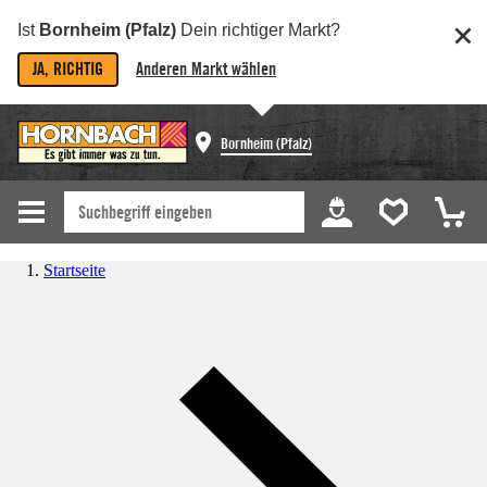
Ist
Bornheim (Pfalz)
Dein richtiger Markt?
JA, RICHTIG
Anderen Markt wählen
Bornheim (Pfalz)
Startseite