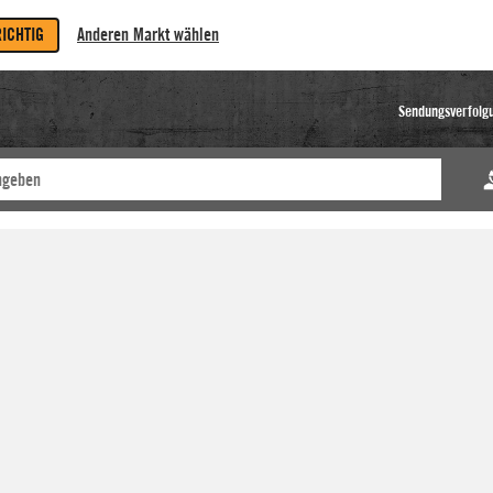
RICHTIG
Anderen Markt wählen
Sendungsverfolg