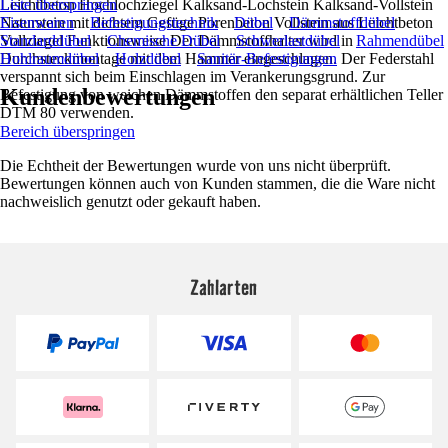
Leichtbeton Hochlochziegel Kalksand-Lochstein Kalksand-Vollstein
Liste überspringen
Naturstein mit dichtem Gefüge Porenbeton Vollstein aus Leichtbeton
Eisenwaren
Befestigungstechnik
Dübel
Dämmstoffdübel
Vollziegel Funktionsweise Der Dämmstoffhalter wird in
Standarddübel
Chemische Dübel
Schwerlastdübel
Rahmendübel
Durchsteckmontage mit dem Hammer eingeschlagen. Der Federstahl
Hohlraumdübel
Holzdübel
Sanitär-Befestigungen
verspannt sich beim Einschlagen im Verankerungsgrund. Zur
Kundenbewertungen
Befestigung von weichen Dämmstoffen den separat erhältlichen Teller
DTM 80 verwenden.
Bereich überspringen
Die Echtheit der Bewertungen wurde von uns nicht überprüft.
Bewertungen können auch von Kunden stammen, die die Ware nicht
nachweislich genutzt oder gekauft haben.
Zahlarten