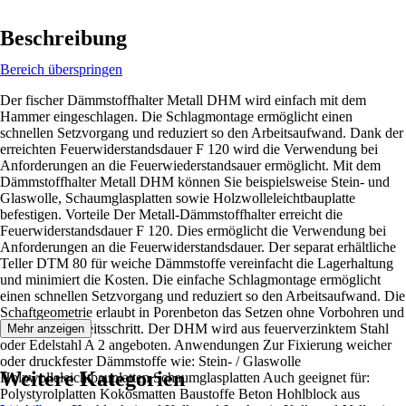
Beschreibung
Bereich überspringen
Der fischer Dämmstoffhalter Metall DHM wird einfach mit dem
Hammer eingeschlagen. Die Schlagmontage ermöglicht einen
schnellen Setzvorgang und reduziert so den Arbeitsaufwand. Dank der
erreichten Feuerwiderstandsdauer F 120 wird die Verwendung bei
Anforderungen an die Feuerwiederstandsauer ermöglicht. Mit dem
Dämmstoffhalter Metall DHM können Sie beispielsweise Stein- und
Glaswolle, Schaumglasplatten sowie Holzwolleleichtbauplatte
befestigen. Vorteile Der Metall-Dämmstoffhalter erreicht die
Feuerwiderstandsdauer F 120. Dies ermöglicht die Verwendung bei
Anforderungen an die Feuerwiderstandsdauer. Der separat erhältliche
Teller DTM 80 für weiche Dämmstoffe vereinfacht die Lagerhaltung
und minimiert die Kosten. Die einfache Schlagmontage ermöglicht
einen schnellen Setzvorgang und reduziert so den Arbeitsaufwand. Die
Schaftgeometrie erlaubt in Porenbeton das Setzen ohne Vorbohren und
spart einen Arbeitsschritt. Der DHM wird aus feuerverzinktem Stahl
Mehr anzeigen
oder Edelstahl A 2 angeboten. Anwendungen Zur Fixierung weicher
oder druckfester Dämmstoffe wie: Stein- / Glaswolle
Weitere Kategorien
Holzwolleleichtbauplatten Schaumglasplatten Auch geeignet für:
Polystyrolplatten Kokosmatten Baustoffe Beton Hohlblock aus