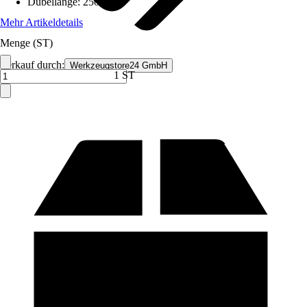
Dübellänge
:
250 mm
Mehr Artikeldetails
Menge (ST)
Verkauf durch:
Werkzeugstore24 GmbH
1 ST