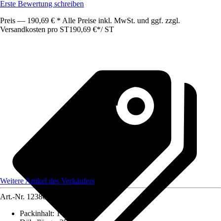
Erste Bewertung schreiben
Preis — 190,69 € * Alle Preise inkl. MwSt. und ggf. zzgl.
Versandkosten pro ST
190,69 €
*
/
ST
Weitere Artikel des Verkäufers
Art.-Nr.
12386274
Packinhalt
:
1 Stück