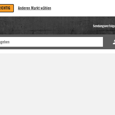
RICHTIG
Anderen Markt wählen
Sendungsverfolg