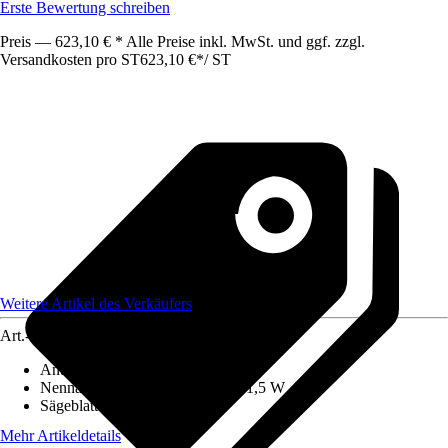
Erste Bewertung schreiben
Preis — 623,10 € * Alle Preise inkl. MwSt. und ggf. zzgl.
Versandkosten pro ST
623,10 €
*
/
ST
Weitere Artikel des Verkäufers
Art.-Nr.
12534254
Antriebsart
:
Elektrisch
Nennaufnahmeleistung
:
1,5 W - 1,5 W
Sägeblatt
:
1 mm
Mehr Artikeldetails