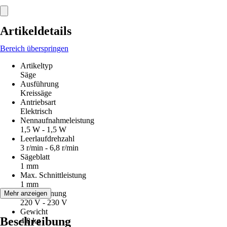
Artikeldetails
Bereich überspringen
Artikeltyp
Säge
Ausführung
Kreissäge
Antriebsart
Elektrisch
Nennaufnahmeleistung
1,5 W - 1,5 W
Leerlaufdrehzahl
3 r/min - 6,8 r/min
Sägeblatt
1 mm
Max. Schnittleistung
1 mm
Netzspannung
Mehr anzeigen
220 V - 230 V
Gewicht
Beschreibung
4,8 kg