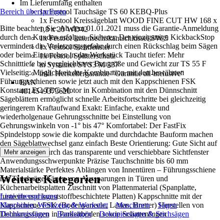
Im Lieferumfang enthalten
Bereich überspringen
1x Festool Tauchsäge TS 60 KEBQ-Plus
1x Festool Kreissägeblatt WOOD FINE CUT HW 168 x
Bitte beachten Sie: Ab dem 01.01.2021 muss die Garantie-Anmeldung
1,8 x 20 WD42
durch den Kunden erfolgen. Sicherer: Der einzigartige KickbackStop
1x Festool Innensechskantschlüssel SW 5
vermindert die Verletzungsgefahr durch einen Rückschlag beim Sägen
1x Festool Sichtfenster
oder beim Eintauchen in das Werkstück Taucht tiefer: Mehr
1x Festool Splitterschutz
Schnitttiefe bei vergleichbarer Baugröße und Gewicht zur TS 55 F
in Systainer SYS3 M 337
Vielseitig: Möglichkeit der Kombination mit den bewährten
inkl. Herstellergarantie "Garantie all-inclusive"
Führungsschienen sowie jetzt auch mit den Kappschienen FSK
EAN
Konstant: EC-TEC-Motor in Kombination mit den Dünnschnitt
4014549373620
Sägeblättern ermöglicht schnelle Arbeitsfortschritte bei gleichzeitig
geringerem Kraftaufwand Exakt: Einfache, exakte und
wiederholgenaue Gehrungsschnitte bei Einstellung von
Gehrungswinkeln von -1° bis 47° Komfortabel: Der FastFix
Spindelstopp sowie die kompakte und durchdachte Bauform machen
den Sägeblattwechsel ganz einfach Beste Orientierung: Gute Sicht auf
das Sägeblatt durch das transparente und verschiebbare Sichtfenster
Mehr anzeigen
Anwendungsschwerpunkte Präzise Tauchschnitte bis 60 mm
Materialstärke Perfektes Ablängen von Innentüren – Führungsschiene
Weitere Kategorien
mit Tauchsäge Sägen von Aussparungen in Türen und
Küchenarbeitsplatten Zuschnitt von Plattenmaterial (Spanplatte,
furnierte und kunststoffbeschichtete Platten) Kappschnitte mit der
Liste überspringen
Kappschiene FSK (Bodenpaneele, Latten, Bretter) Herstellen von
Maschinen, Werkzeug & Werkstatt
Maschinen
Sägen
Dehnungsfugen in Parkettböden sowie Schattenfugen
Tischkreissägen
Bandsägen
Dekupiersägen & Stichsägen