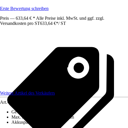
Erste Bewertung schreiben
Preis — 633,64 € * Alle Preise inkl. MwSt. und ggf. zzgl.
Versandkosten pro ST
633,64 €
*
/
ST
Weitere Artikel des Verkäufers
Art.-Nr.
12773776
Gewicht inkl. Akku
:
6,09 kg
Max. Schnitttiefe in Holz
:
120 mm
Akkuspannung
:
18 V