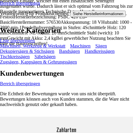
passender Einlage, welcher mit einen zusätzlichen Seitengriff
Bereich überspringen
ausgestattet wurde. Dadurch lässt er sich optimal vom Fahrzeug bis zur
Baustelle transportieren.Technische Daten:Hersteller:
Verantwortlich für Produktsicherheit:
.
Siehe Herstellerinformationen
FestoolHerstellerbezeichnung: PSBC 420 EB-
BasicHerstellernummer: 576530Akkuspannung: 18 VHubzahl: 1000 -
3800 min-1Pendelhubverstellung in Stufen: 4Schnitttiefe Holz: 120
Weitere Kategorien
mmSchnitttiefe NE-Metall: 20 mmSchnitttiefe Stahl (weich): 10
mmGewicht mit Akku: 2,4 kgBei gewerblicher Nutzung beachten Sie
Liste überspringen
bitte die Bauvorschriften!
Maschinen, Werkzeug & Werkstatt
Maschinen
Sägen
Dekupiersägen & Stichsägen
Bandsägen
Handkreissägen
Tischkreissägen
Säbelsägen
Zugsägen, Kappsägen & Gehrungssägen
Kundenbewertungen
Bereich überspringen
Die Echtheit der Bewertungen wurde von uns nicht überprüft.
Bewertungen können auch von Kunden stammen, die die Ware nicht
nachweislich genutzt oder gekauft haben.
Zahlarten