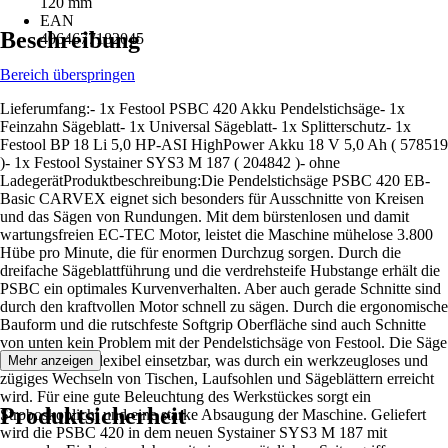
120 mm
EAN
Beschreibung
4064677182045
Bereich überspringen
Lieferumfang:- 1x Festool PSBC 420 Akku Pendelstichsäge- 1x
Feinzahn Sägeblatt- 1x Universal Sägeblatt- 1x Splitterschutz- 1x
Festool BP 18 Li 5,0 HP-ASI HighPower Akku 18 V 5,0 Ah ( 578519
)- 1x Festool Systainer SYS3 M 187 ( 204842 )- ohne
LadegerätProduktbeschreibung:Die Pendelstichsäge PSBC 420 EB-
Basic CARVEX eignet sich besonders für Ausschnitte von Kreisen
und das Sägen von Rundungen. Mit dem bürstenlosen und damit
wartungsfreien EC-TEC Motor, leistet die Maschine mühelose 3.800
Hübe pro Minute, die für enormen Durchzug sorgen. Durch die
dreifache Sägeblattführung und die verdrehsteife Hubstange erhält die
PSBC ein optimales Kurvenverhalten. Aber auch gerade Schnitte sind
durch den kraftvollen Motor schnell zu sägen. Durch die ergonomische
Bauform und die rutschfeste Softgrip Oberfläche sind auch Schnitte
von unten kein Problem mit der Pendelstichsäge von Festool. Die Säge
ist zudem sehr flexibel einsetzbar, was durch ein werkzeugloses und
Mehr anzeigen
zügiges Wechseln von Tischen, Laufsohlen und Sägeblättern erreicht
wird. Für eine gute Beleuchtung des Werkstückes sorgt ein
Produktsicherheit
Stroboskoplicht und eine starke Absaugung der Maschine. Geliefert
wird die PSBC 420 in dem neuen Systainer SYS3 M 187 mit