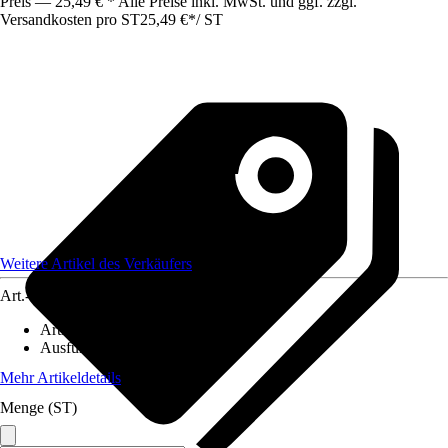
Preis — 25,49 € * Alle Preise inkl. MwSt. und ggf. zzgl.
Versandkosten pro ST
25,49 €
*
/
ST
Weitere Artikel des Verkäufers
Art.-Nr.
12384264
Artikeltyp
:
Ersatzteil
Ausführung
:
Sägekette
Mehr Artikeldetails
Menge (ST)