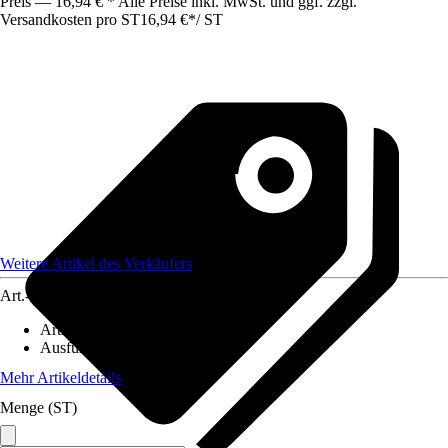
Preis — 16,94 € * Alle Preise inkl. MwSt. und ggf. zzgl.
Versandkosten pro ST
16,94 €
*
/
ST
Weitere Artikel des Verkäufers
Art.-Nr.
12473968
Artikeltyp
:
Ersatzteil
Ausführung
:
Sägekette
Mehr Artikeldetails
Menge (ST)