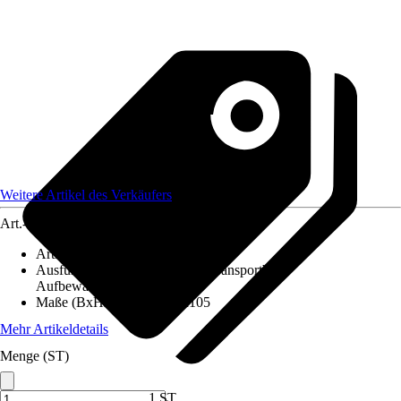
Weitere Artikel des Verkäufers
Art.-Nr.
12589997
Artikeltyp
:
Koffer
Ausführung
:
Werkzeugkoffer, Transportbox,
Aufbewahrungsbox
Maße (BxHxT)
:
296x396x105
Mehr Artikeldetails
Menge (ST)
1 ST