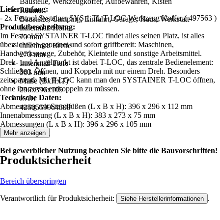
Baustelle, Werkzeugkoffer, Aufbewahren, Kisten
Lieferumfang:
Räume
- 2x Festool Systainer SYS 1 TL T-LOC Werkzeug Koffer ( 497563 )
Baustelle, Camping, Einfahrt, Garage, Haus, Werkstatt
Produktbeschreibung:
Innenmaß Höhe
Im Festool SYSTAINER T-LOC findet alles seinen Platz, ist alles
75 mm
übersichtlich geordnet und sofort griffbereit: Maschinen,
Innenmaß Breite
Handwerkszeuge, Zubehör, Kleinteile und sonstige Arbeitsmittel.
273 mm
Dreh- und Angelpunkt ist dabei T-LOC, das zentrale Bedienelement:
Innenmaß Tiefe
Schließen, Öffnen, und Koppeln mit nur einem Dreh. Besonders
383 mm
zeitsparend: Mit T-LOC kann man den SYSTAINER T-LOC öffnen,
Maße (BxHxT)
ohne ihn zuvor entkoppeln zu müssen.
296x396x105
Technische Daten:
EAN
Abmessung mit Standfüßen (L x B x H): 396 x 296 x 112 mm
4250559964599
Innenabmessung (L x B x H): 383 x 273 x 75 mm
Abmessungen (L x B x H): 396 x 296 x 105 mm
Gewicht: 1,3 kg
Mehr anzeigen
Bei gewerblicher Nutzung beachten Sie bitte die Bauvorschriften!
Produktsicherheit
Bereich überspringen
Verantwortlich für Produktsicherheit:
.
Siehe Herstellerinformationen