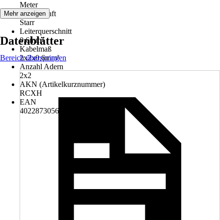
Meter
Eigenschaft
Mehr anzeigen
Starr
Leiterquerschnitt
Datenblätter
0,6mm²
Kabelmaß
Bereich überspringen
2x2x0,6mm²
Anzahl Adern
2x2
AKN (Artikelkurznummer)
RCXH
EAN
4022873056096