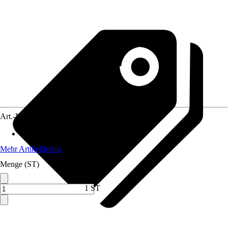
Art.-Nr.
5225334
Anwendungsbereich
:
Kunstmalerei
Mehr Artikeldetails
Menge (ST)
1 ST