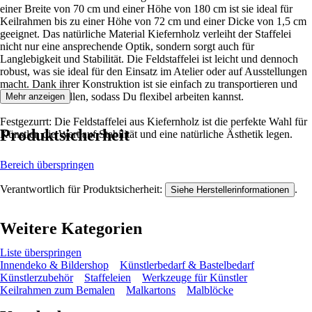
einer Breite von 70 cm und einer Höhe von 180 cm ist sie ideal für
Keilrahmen bis zu einer Höhe von 72 cm und einer Dicke von 1,5 cm
geeignet. Das natürliche Material Kiefernholz verleiht der Staffelei
nicht nur eine ansprechende Optik, sondern sorgt auch für
Langlebigkeit und Stabilität. Die Feldstaffelei ist leicht und dennoch
robust, was sie ideal für den Einsatz im Atelier oder auf Ausstellungen
macht. Dank ihrer Konstruktion ist sie einfach zu transportieren und
schnell aufzustellen, sodass Du flexibel arbeiten kannst.
Mehr anzeigen
Festgezurrt: Die Feldstaffelei aus Kiefernholz ist die perfekte Wahl für
Produktsicherheit
Künstler, die Wert auf Stabilität und eine natürliche Ästhetik legen.
Bereich überspringen
Verantwortlich für Produktsicherheit:
.
Siehe Herstellerinformationen
Weitere Kategorien
Liste überspringen
Innendeko & Bildershop
Künstlerbedarf & Bastelbedarf
Künstlerzubehör
Staffeleien
Werkzeuge für Künstler
Keilrahmen zum Bemalen
Malkartons
Malblöcke