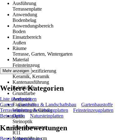
Ausführung
Terrassenplatte
Anwendung
Bodenbelag
Anwendungsbereich
Boden
Einsatzbereich
Außen
Räume
Terrasse, Garten, Wintergarten
Material
Feinsteinzeug
Materialspezifizierung
Mehr anzeigen
Keramik, Keramik
Kantenausführung
Weitere Kategorien
Rektifiziert
Grundfarbe
Liste überspringen
Anthrazit
Garten
Eigenschaft
Gartenbau & Landschaftsbau
Gartenbaustoffe
Terrassenplatten & Gehwegplatten
Witterungsbeständig
Feinsteinzeugplatten
Betonplatten
Optik
Natursteinplatten
Steinoptik
Kundenbewertungen
Rutschhemmung
R11
Nenngröße in cm
Bereich überspringen