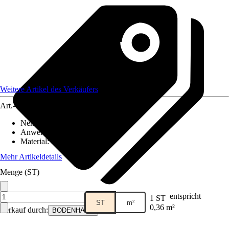
Weitere Artikel des Verkäufers
Art.-Nr.
12355577
Nenngröße in cm
:
60 x 60
Anwendungsbereich
:
Boden
Material
:
Feinsteinzeug
Mehr Artikeldetails
Menge (ST)
entspricht
1 ST
ST
m²
0,36 m²
Verkauf durch:
BODENHAUS