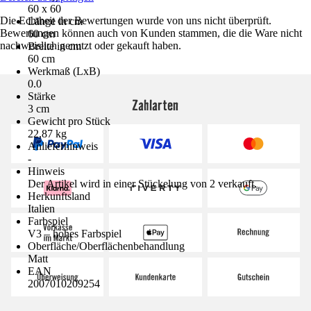
60 x 60
Die Echtheit der Bewertungen wurde von uns nicht überprüft.
Länge in cm
Bewertungen können auch von Kunden stammen, die die Ware nicht
60 cm
nachweislich genutzt oder gekauft haben.
Breite in cm
60 cm
Werkmaß (LxB)
0.0
Stärke
Zahlarten
3 cm
Gewicht pro Stück
22,87 kg
Anlieferhinweis
-
Hinweis
Der Artikel wird in einer Stückelung von 2 verkauft.
Herkunftsland
Italien
Farbspiel
V3 – hohes Farbspiel
Oberfläche/Oberflächenbehandlung
Matt
EAN
2007010209254