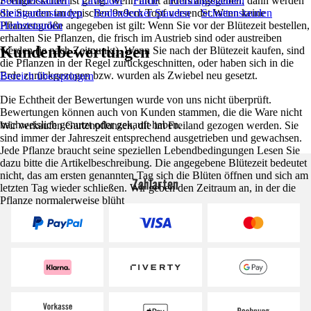
Feenglöckchen ist giftig. Wenn nicht anders angegeben, dann werden
Sommerstauden
Lavendel
Farne
Frühlingsstauden
die Stauden im typischen 9x9cm Topf versendet.Wenn keine
Steingartenstauden
Bodendecker Stauden
Schattenstauden
Pflanzengröße angegeben ist gilt: Wenn Sie vor der Blütezeit bestellen,
Herbststauden
erhalten Sie Pflanzen, die frisch im Austrieb sind oder austreiben
Kundenbewertungen
werden (je nach Zeitpunkt). Wenn Sie nach der Blütezeit kaufen, sind
die Pflanzen in der Regel zurückgeschnitten, oder haben sich in die
Erde zurückgezogen bzw. wurden als Zwiebel neu gesetzt.
Bereich überspringen
Die Echtheit der Bewertungen wurde von uns nicht überprüft.
Bewertungen können auch von Kunden stammen, die die Ware nicht
nachweislich genutzt oder gekauft haben.
Wir verkaufen Gartenpflanzen, die im Freiland gezogen werden. Sie
sind immer der Jahreszeit entsprechend ausgetrieben und gewachsen.
Jede Pflanze braucht seine speziellen Lebendbedingungen Lesen Sie
dazu bitte die Artikelbeschreibung. Die angegebene Blütezeit bedeutet
nicht, das am ersten genannten Tag sich die Blüten öffnen und sich am
Zahlarten
letzten Tag wieder schließen. Wir geben den Zeitraum an, in der die
Pflanze normalerweise blüht