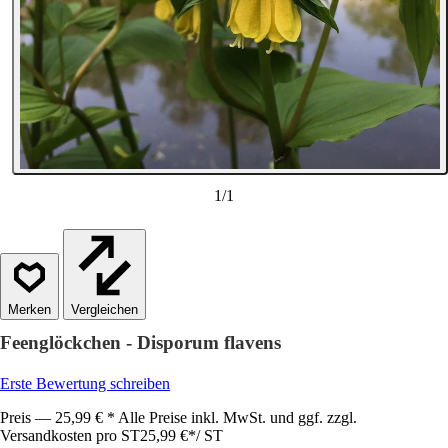
1
/
1
Vergleichen
Feenglöckchen - Disporum flavens
Erste Bewertung schreiben
Preis — 25,99 € * Alle Preise inkl. MwSt. und ggf. zzgl.
Versandkosten pro ST
25,99 €
*
/
ST