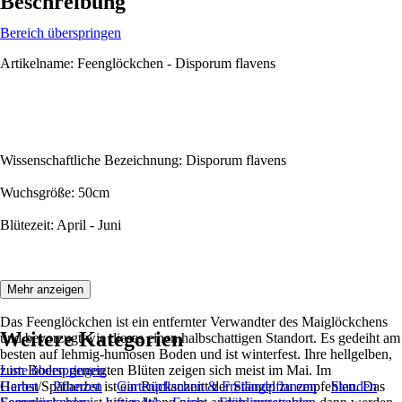
Beschreibung
Bereich überspringen
Artikelname: Feenglöckchen - Disporum flavens
Wissenschaftliche Bezeichnung: Disporum flavens
Wuchsgröße: 50cm
Blütezeit: April - Juni
Beschreibung:
Mehr anzeigen
Das Feenglöckchen ist ein entfernter Verwandter des Maiglöckchens
Weitere Kategorien
und bevorzugt wie dieses einen halbschattigen Standort. Es gedeiht am
besten auf lehmig-humosen Boden und ist winterfest. Ihre hellgelben,
zum Boden geneigten Blüten zeigen sich meist im Mai. Im
Liste überspringen
Herbst/Spätherbst ist ein Rückschnitt der Stängel zu empfehlen. Das
Garten
Pflanzen
Gartenpflanzen & Freilandpflanzen
Stauden