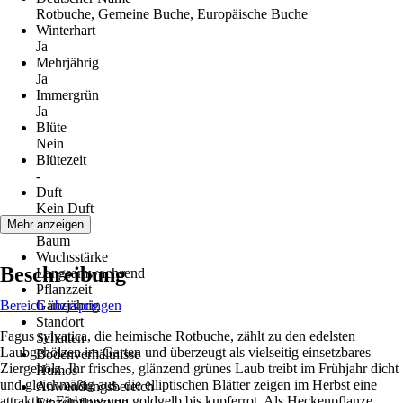
Rotbuche, Gemeine Buche, Europäische Buche
Winterhart
Ja
Mehrjährig
Ja
Immergrün
Ja
Blüte
Nein
Blütezeit
-
Duft
Kein Duft
Wuchs
Mehr anzeigen
Baum
Wuchsstärke
Beschreibung
Langsamwachsend
Pflanzzeit
Bereich überspringen
Ganzjährig
Standort
Fagus sylvatica, die heimische Rotbuche, zählt zu den edelsten
Schatten
Laubgehölzen im Garten und überzeugt als vielseitig einsetzbares
Bodenverhältnisse
Ziergehölz. Ihr frisches, glänzend grünes Laub treibt im Frühjahr dicht
Humos
und gleichmäßig aus, die elliptischen Blätter zeigen im Herbst eine
Anwendungsbereich
attraktive Färbung von goldgelb bis kupferrot. Als Heckenpflanze
Einzelpflanzung