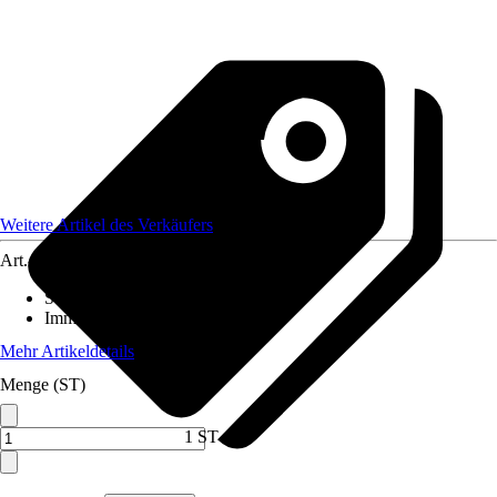
Weitere Artikel des Verkäufers
Art.-Nr.
12567688
Standort
:
Schatten
Immergrün
:
Ja
Mehr Artikeldetails
Menge (ST)
1 ST