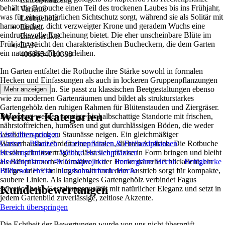
behält die Rotbuche einen Teil des trockenen Laubes bis ins Frühjahr,
Variante
was für einen natürlichen Sichtschutz sorgt, während sie als Solitär mit
Laubgehölz
harmonischer, dicht verzweigter Krone und geradem Wuchs eine
Einheit
eindrucksvolle Erscheinung bietet. Die eher unscheinbare Blüte im
Einzelartikel
Frühjahr weicht den charakteristischen Bucheckern, die dem Garten
EAN
ein naturnahes Flair verleihen.
4063654010388
Im Garten entfaltet die Rotbuche ihre Stärke sowohl in formalen
Hecken und Einfassungen als auch in lockeren Gruppenpflanzungen
und im Vorgarten. Sie passt zu klassischen Beetgestaltungen ebenso
Mehr anzeigen
wie zu modernen Gartenräumen und bildet als strukturstarkes
Gartengehölz den ruhigen Rahmen für Blütenstauden und Ziergräser.
Weitere Kategorien
Bevorzugt werden sonnige bis halbschattige Standorte mit frischen,
nährstoffreichen, humosen und gut durchlässigen Böden, die weder
verdichten noch zu Staunässe neigen. Ein gleichmäßiger
Liste überspringen
Wasserhaushalt fördert einen vitalen, dichten Austrieb. Die Rotbuche
Garten
Pflanzen
Gartenpflanzen & Freilandpflanzen
ist sehr schnittverträglich, lässt sich präzise in Form bringen und bleibt
Heckenpflanzen
Weitere Heckenpflanzen
als Blütenstrauch-Alternative in der Hecke dauerhaft blickdicht; ein
Heckenpflanzen für Großprojekte
Immergrüne Hecke
Fertighecke
Pflege- oder Erhaltungsschnitt nach dem Austrieb sorgt für kompakte,
Blühende Hecke
Laubabwerfende Hecke
saubere Linien. Als langlebiges Gartengehölz verbindet Fagus
Kundenbewertungen
sylvatica hohe Gestaltungsqualität mit natürlicher Eleganz und setzt in
jedem Gartenbild zuverlässige, zeitlose Akzente.
Bereich überspringen
Die Echtheit der Bewertungen wurde von uns nicht überprüft.