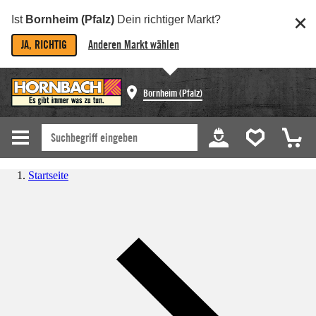
Ist
Bornheim (Pfalz)
Dein richtiger Markt?
JA, RICHTIG
Anderen Markt wählen
Bornheim (Pfalz)
Startseite