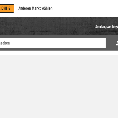
RICHTIG
Anderen Markt wählen
Sendungsverfolg