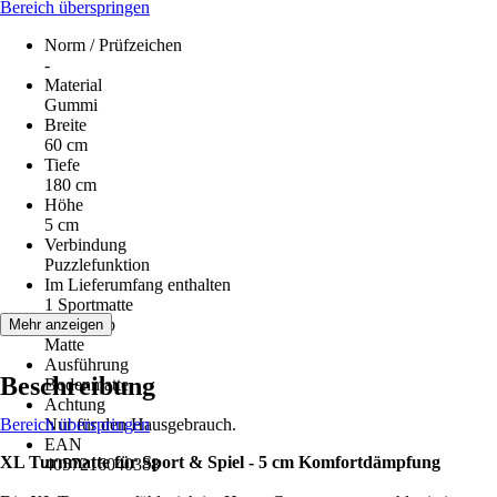
Bereich überspringen
Norm / Prüfzeichen
-
Material
Gummi
Breite
60 cm
Tiefe
180 cm
Höhe
5 cm
Verbindung
Puzzlefunktion
Im Lieferumfang enthalten
1 Sportmatte
Artikeltyp
Mehr anzeigen
Matte
Ausführung
Beschreibung
Bodenmatte
Achtung
Bereich überspringen
Nur für den Hausgebrauch.
EAN
XL Turnmatte für Sport & Spiel - 5 cm Komfortdämpfung
4057216040388