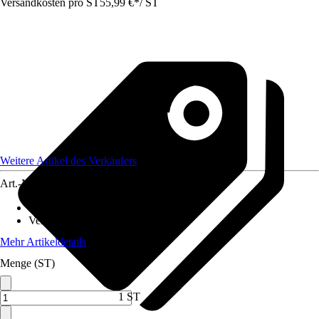
Versandkosten pro ST
55,99 €
*
/
ST
Weitere Artikel des Verkäufers
Art.-Nr.
12293181
Norm / Prüfzeichen
:
-
Verbindung
:
Puzzlefunktion
Mehr Artikeldetails
Menge (ST)
1 ST