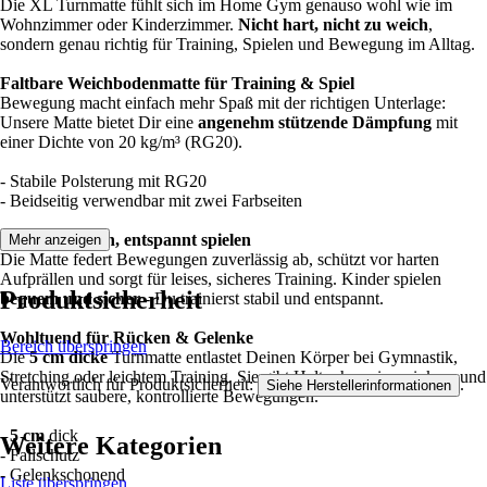
Die XL Turnmatte fühlt sich im Home Gym genauso wohl wie im
Wohnzimmer oder Kinderzimmer.
Nicht hart, nicht zu weich
,
sondern genau richtig für Training, Spielen und Bewegung im Alltag.
Faltbare Weichbodenmatte für Training & Spiel
Bewegung macht einfach mehr Spaß mit der richtigen Unterlage:
Unsere Matte bietet Dir eine
angenehm stützende Dämpfung
mit
einer Dichte von 20 kg/m³ (RG20).
- Stabile Polsterung mit RG20
- Beidseitig verwendbar mit zwei Farbseiten
Sicher bewegen, entspannt spielen
Mehr anzeigen
Die Matte federt Bewegungen zuverlässig ab, schützt vor harten
Aufprällen und sorgt für leises, sicheres Training. Kinder spielen
Produktsicherheit
bequem und sicher
- Du trainierst stabil und entspannt.
Wohltuend für Rücken & Gelenke
Bereich überspringen
Die
5 cm dicke
Turnmatte entlastet Deinen Körper bei Gymnastik,
Stretching oder leichtem Training. Sie gibt Halt, ohne einzusinken, und
Verantwortlich für Produktsicherheit:
.
Siehe Herstellerinformationen
unterstützt saubere, kontrollierte Bewegungen.
- 5 cm
dick
Weitere Kategorien
- Fallschutz
- Gelenkschonend
Liste überspringen