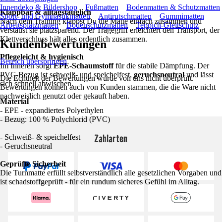
Innendeko & Bildershop
Fußmatten
Bodenmatten & Schutzmatten
Klappbar & alltagstauglich
Sport- und Gymnastikmatten
Antirutschmatten
Gummimatten
Nach dem Training klappst Du die Matte einfach zusammen und
Arbeitsplatzmatten
Bodenschutzmatten
Teppich-Gleitschutz
verstaust sie platzsparend. Der Tragegriff erleichtert den Transport, der
Klettverschluss hält alles ordentlich zusammen.
Kundenbewertungen
Pflegeleicht & hygienisch
Bereich überspringen
Im Inneren sorgt
EPE-Schaumstoff
für die stabile Dämpfung. Der
PVC-Bezug ist schweiß- und speichelfest,
geruchsneutral
und lässt
Die Echtheit der Bewertungen wurde von uns nicht überprüft.
sich schnell abwischen.
Bewertungen können auch von Kunden stammen, die die Ware nicht
nachweislich genutzt oder gekauft haben.
Material
- EPE - expandiertes Polyethylen
- Bezug: 100 % Polychlorid (PVC)
Zahlarten
- Schweiß- & speichelfest
- Geruchsneutral
Geprüfte Sicherheit
Die Turnmatte erfüllt selbstverständlich alle gesetzlichen Vorgaben und
ist schadstoffgeprüft - für ein rundum sicheres Gefühl im Alltag.