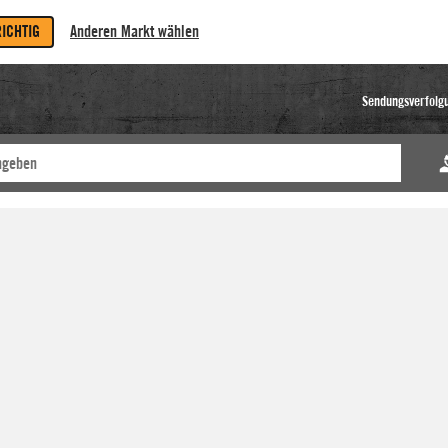
RICHTIG
Anderen Markt wählen
Sendungsverfolg