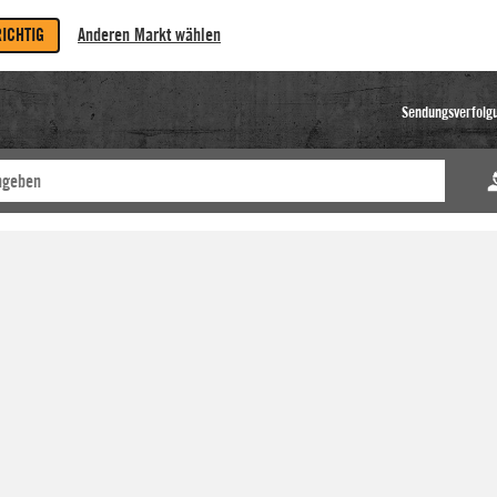
RICHTIG
Anderen Markt wählen
Sendungsverfolg