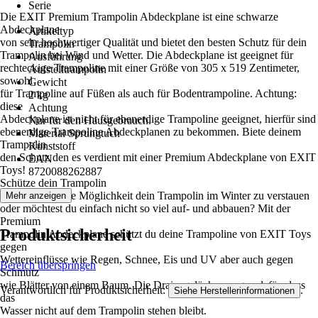
Serie
Die EXIT Premium Trampolin Abdeckplane ist eine schwarze
-
Abdeckplane
Artikeltyp
von sehr hochwertiger Qualität und bietet den besten Schutz für dein
Trampolin
Trampolin bei Wind und Wetter. Die Abdeckplane ist geeignet für
Ausführung
rechteckige Trampoline mit einer Größe von 305 x 519 Zentimeter,
Aufstelltrampolin
sowohl
Gewicht
für Trampoline auf Füßen als auch für Bodentrampoline. Achtung:
2 kg
diese
Achtung
Abdeckplane ist nicht für ebenerdige Trampoline geeignet, hierfür sind
Nur für den Hausgebrauch.
ebenerdige Trampoline Abdeckplanen zu bekommen. Biete deinem
Material Sprungtuch
Trampolin
Kunststoff
den Schutz den es verdient mit einer Premium Abdeckplane von EXIT
EAN
Toys!
8720088262887
Schütze dein Trampolin
Hast du nicht die Möglichkeit dein Trampolin im Winter zu verstauen
Mehr anzeigen
oder möchtest du einfach nicht so viel auf- und abbauen? Mit der
Premium
Produktsicherheit
Trampolin Abdeckplane schützt du deine Trampoline von EXIT Toys
gegen
Wettereinflüsse wie Regen, Schnee, Eis und UV aber auch gegen
Bereich überspringen
Schmutz
wie Blätter von einem Baum. Die Drainagelöcher sorgen dafür, dass
Verantwortlich für Produktsicherheit:
.
Siehe Herstellerinformationen
das
Wasser nicht auf dem Trampolin stehen bleibt.