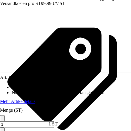
Versandkosten pro ST
99,99 €
*
/
ST
Art.-Nr.
10260931
Altersempfehlung
:
Ab 3 Jahren
Nutzung
:
Gartenspielgeräte für den Hausgebrauch
Mehr Artikeldetails
Menge (ST)
1 ST