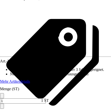
Art.-Nr.
10291292
Altersempfehlung
:
Nicht für Kinder unter 3 Jahren geeignet.
Nutzung
:
Gartenspielgeräte für den Hausgebrauch
Mehr Artikeldetails
Menge (ST)
1 ST