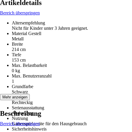
Artikeldetails
Bereich überspringen
Altersempfehlung
Nicht für Kinder unter 3 Jahren geeignet.
Material Gestell
Metall
Breite
214 cm
Tiefe
153 cm
Max. Belastbarkeit
0 kg
Max. Benutzeranzahl
1
Grundfarbe
Schwarz
Form
Mehr anzeigen
Rechteckig
Serienausstattung
Beschreibung
Abdeckung
Nutzung
Bereich überspringen
Gartenspielgeräte für den Hausgebrauch
Sicherheitshinweis