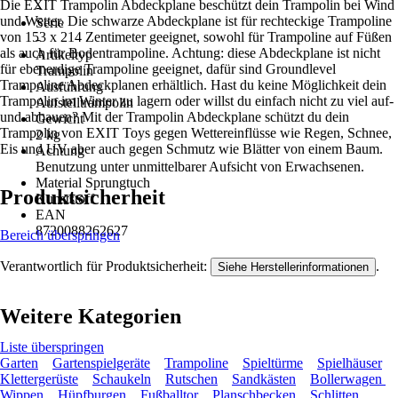
Die EXIT Trampolin Abdeckplane beschützt dein Trampolin bei Wind
-
und Wetter. Die schwarze Abdeckplane ist für rechteckige Trampoline
Serie
von 153 x 214 Zentimeter geeignet, sowohl für Trampoline auf Füßen
-
als auch für Bodentrampoline. Achtung: diese Abdeckplane ist nicht
Artikeltyp
für ebenerdige Trampoline geeignet, dafür sind Groundlevel
Trampolin
Trampoline Abdeckplanen erhältlich. Hast du keine Möglichkeit dein
Ausführung
Trampolin im Winter zu lagern oder willst du einfach nicht zu viel auf-
Aufstelltrampolin
und abbauen? Mit der Trampolin Abdeckplane schützt du dein
Gewicht
Trampolin von EXIT Toys gegen Wettereinflüsse wie Regen, Schnee,
2 kg
Eis und UV aber auch gegen Schmutz wie Blätter von einem Baum.
Achtung
Benutzung unter unmittelbarer Aufsicht von Erwachsenen.
Material Sprungtuch
Produktsicherheit
Kunststoff
EAN
8720088262627
Bereich überspringen
Verantwortlich für Produktsicherheit:
.
Siehe Herstellerinformationen
Weitere Kategorien
Liste überspringen
Garten
Gartenspielgeräte
Trampoline
Spieltürme
Spielhäuser
Klettergerüste
Schaukeln
Rutschen
Sandkästen
Bollerwagen
Wippen
Hüpfburgen
Fußballtor
Planschbecken
Schlitten