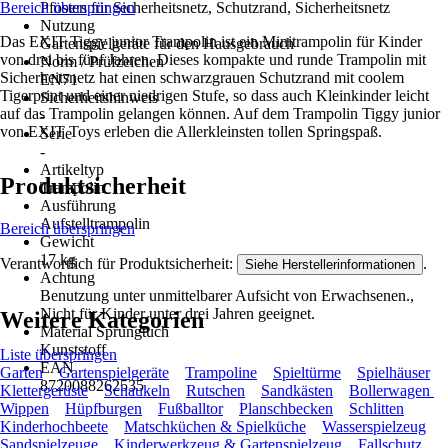
Bereich überspringen
Pfosten für Sicherheitsnetz, Schutzrand, Sicherheitsnetz
Nutzung
Das EXIT Tiggy junior Trampolin ist ein Minitrampolin für Kinder
Gartenspielgeräte für den Hausgebrauch
von drei bis fünf Jahren. Dieses kompakte und runde Trampolin mit
Norm / Prüfzeichen
Sicherheitsnetz hat einen schwarzgrauen Schutzrand mit coolem
EN71
Tigerprint und einer niedrigen Stufe, so dass auch Kleinkinder leicht
Sicherheitshinweis
auf das Trampolin gelangen können. Auf dem Trampolin Tiggy junior
-
von EXIT Toys erleben die Allerkleinsten tollen Springspaß.
Serie
-
Artikeltyp
Produktsicherheit
Trampolin
Ausführung
Aufstelltrampolin
Bereich überspringen
Gewicht
17 kg
Verantwortlich für Produktsicherheit:
.
Siehe Herstellerinformationen
Achtung
Benutzung unter unmittelbarer Aufsicht von Erwachsenen.,
Nicht für Kinder unter drei Jahren geeignet.
Weitere Kategorien
Material Sprungtuch
Kunststoff
Liste überspringen
EAN
Garten
Gartenspielgeräte
Trampoline
Spieltürme
Spielhäuser
8720088262535
Klettergerüste
Schaukeln
Rutschen
Sandkästen
Bollerwagen
Wippen
Hüpfburgen
Fußballtor
Planschbecken
Schlitten
Kinderhochbeete
Matschküchen & Spielküche
Wasserspielzeug
Sandspielzeuge
Kinderwerkzeug & Gartenspielzeug
Fallschutz