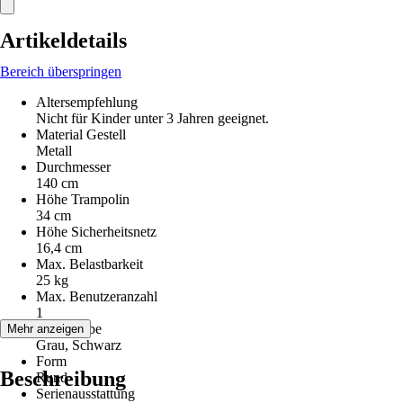
Artikeldetails
Bereich überspringen
Altersempfehlung
Nicht für Kinder unter 3 Jahren geeignet.
Material Gestell
Metall
Durchmesser
140 cm
Höhe Trampolin
34 cm
Höhe Sicherheitsnetz
16,4 cm
Max. Belastbarkeit
25 kg
Max. Benutzeranzahl
1
Grundfarbe
Mehr anzeigen
Grau, Schwarz
Form
Beschreibung
Rund
Serienausstattung