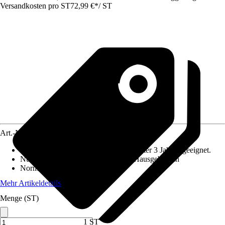
Versandkosten pro ST
72,99 €
*
/
ST
Art.-Nr.
10291303
Altersempfehlung
:
Nicht für Kinder unter 3 Jahren geeignet.
Nutzung
:
Gartenspielgeräte für den Hausgebrauch
Norm / Prüfzeichen
:
EN71
Mehr Artikeldetails
Menge (ST)
1 ST