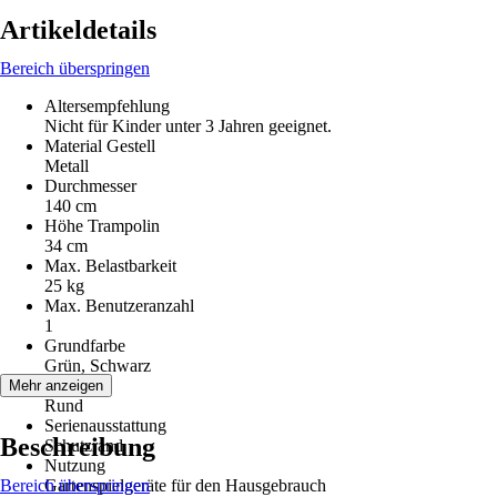
Artikeldetails
Bereich überspringen
Altersempfehlung
Nicht für Kinder unter 3 Jahren geeignet.
Material Gestell
Metall
Durchmesser
140 cm
Höhe Trampolin
34 cm
Max. Belastbarkeit
25 kg
Max. Benutzeranzahl
1
Grundfarbe
Grün, Schwarz
Form
Mehr anzeigen
Rund
Serienausstattung
Beschreibung
Schutzrand
Nutzung
Bereich überspringen
Gartenspielgeräte für den Hausgebrauch