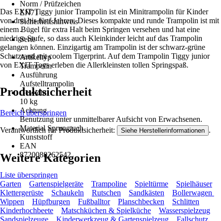
Norm / Prüfzeichen
Das EXIT Tiggy junior Trampolin ist ein Minitrampolin für Kinder
EN71
von drei bis fünf Jahren. Dieses kompakte und runde Trampolin ist mit
Sicherheitshinweis
einem Bügel für extra Halt beim Springen versehen und hat eine
-
niedrige Stufe, so dass auch Kleinkinder leicht auf das Trampolin
Serie
gelangen können. Einzigartig am Trampolin ist der schwarz-grüne
-
Schutzrand mit coolem Tigerprint. Auf dem Trampolin Tiggy junior
Artikeltyp
von EXIT Toys erleben die Allerkleinsten tollen Springspaß.
Trampolin
Ausführung
Aufstelltrampolin
Produktsicherheit
Gewicht
10 kg
Achtung
Bereich überspringen
Benutzung unter unmittelbarer Aufsicht von Erwachsenen.
Material Sprungtuch
Verantwortlich für Produktsicherheit:
.
Siehe Herstellerinformationen
Kunststoff
EAN
8720088262542
Weitere Kategorien
Liste überspringen
Garten
Gartenspielgeräte
Trampoline
Spieltürme
Spielhäuser
Klettergerüste
Schaukeln
Rutschen
Sandkästen
Bollerwagen
Wippen
Hüpfburgen
Fußballtor
Planschbecken
Schlitten
Kinderhochbeete
Matschküchen & Spielküche
Wasserspielzeug
Sandspielzeuge
Kinderwerkzeug & Gartenspielzeug
Fallschutz