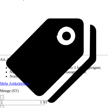
Art.-Nr.
10291265
Altersempfehlung
:
Nicht für Kinder unter 3 Jahren geeignet.
Nutzung
:
Gartenspielgeräte für den Hausgebrauch
Norm / Prüfzeichen
:
EN71
Mehr Artikeldetails
Menge (ST)
1 ST