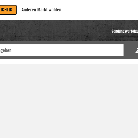
RICHTIG
Anderen Markt wählen
Sendungsverfolg