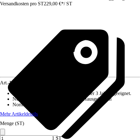
Versandkosten pro ST
229,00 €
*
/
ST
Art.-Nr.
10291283
Altersempfehlung
:
Nicht für Kinder unter 3 Jahren geeignet.
Nutzung
:
Gartenspielgeräte für den Hausgebrauch
Norm / Prüfzeichen
:
EN71
Mehr Artikeldetails
Menge (ST)
1 ST