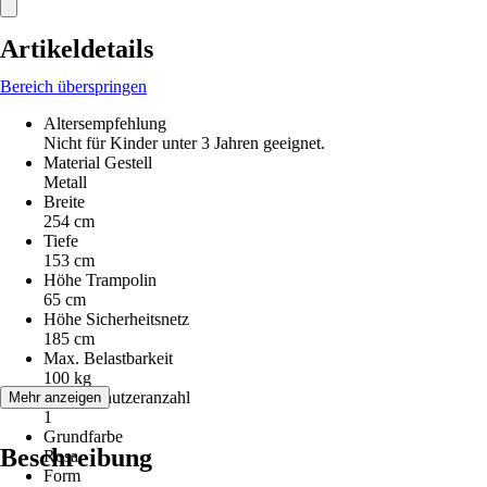
Artikeldetails
Bereich überspringen
Altersempfehlung
Nicht für Kinder unter 3 Jahren geeignet.
Material Gestell
Metall
Breite
254 cm
Tiefe
153 cm
Höhe Trampolin
65 cm
Höhe Sicherheitsnetz
185 cm
Max. Belastbarkeit
100 kg
Max. Benutzeranzahl
Mehr anzeigen
1
Grundfarbe
Beschreibung
Rosa
Form