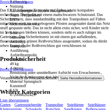
Bereich überspringen
Rechteckig
Nutzung
Das EXIT Silhouette Trampolin auf Füßen ist ein kompaktes
Gartenspielgeräte für den Hausgebrauch
rechteckiges Trampolin mit einem mattschwarzen Schutzrand. Das
Norm / Prüfzeichen
Sicherheitsnetz, dass standardmäßig mit den Trampolinen auf Füßen
EN71
mitgeliefert wird, ist mit gebogenen Pfosten ausgestattet damit das Netz
Sicherheitshinweis
straff gespannt steht. Das ist nicht allein extra sicher, weil Kinder nicht
-
im Netz hängen bleiben können, sondern sieht es auch ruhiger im
Serie
Garten aus. Das Sicherheitsnetz ist mit einem gut auffallenden,
Silhouette
fluoreszierenden grünen Reißverschluss ausgestattet, sodass du direkt
Artikeltyp
sehen kannst ob der Reißverschluss gut verschlossen ist
Trampolin
Ausführung
Aufstelltrampolin
Produktsicherheit
Gewicht
49 kg
Achtung
Bereich überspringen
Benutzung unter unmittelbarer Aufsicht von Erwachsenen.,
Nicht für Kinder unter drei Jahren geeignet.
Verantwortlich für Produktsicherheit:
.
Siehe Herstellerinformationen
Material Sprungtuch
Kunststoff
EAN
Weitere Kategorien
8720088262429
Liste überspringen
Garten
Gartenspielgeräte
Trampoline
Spieltürme
Spielhäuser
Klettergerüste
Schaukeln
Rutschen
Sandkästen
Bollerwagen