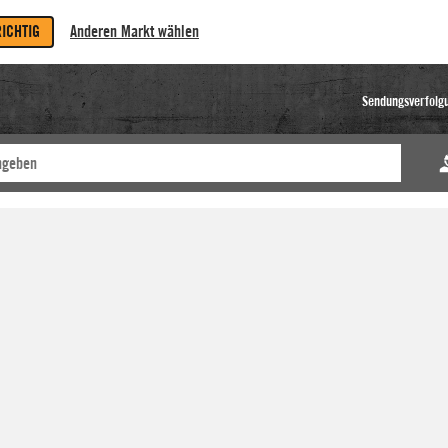
RICHTIG
Anderen Markt wählen
Sendungsverfolg