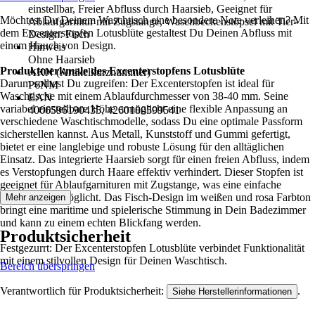
einstellbar, Freier Abfluss durch Haarsieb, Geeignet für
Möchtest Du Deinem Waschtisch eine besondere Note verleihen? Mit
Ablaufgarnitur mit Zugstange, Waschbeckenstöpsel mit Tier-
dem Excenterstopfen Lotusblüte gestaltest Du Deinen Abfluss mit
Design: Fisch
einem Hauch von Design.
Hinweis
Ohne Haarsieb
Produktmerkmale des Excenterstopfens Lotusblüte
AKN (Artikelkurznummer)
Darum solltest Du zugreifen: Der Excenterstopfen ist ideal für
P6NM
Waschtische mit einem Ablaufdurchmesser von 38-40 mm. Seine
EAN
variabel einstellbare Höhe ermöglicht eine flexible Anpassung an
4006596190435, 4260180599541
verschiedene Waschtischmodelle, sodass Du eine optimale Passform
sicherstellen kannst. Aus Metall, Kunststoff und Gummi gefertigt,
bietet er eine langlebige und robuste Lösung für den alltäglichen
Einsatz. Das integrierte Haarsieb sorgt für einen freien Abfluss, indem
es Verstopfungen durch Haare effektiv verhindert. Dieser Stopfen ist
geeignet für Ablaufgarnituren mit Zugstange, was eine einfache
Bedienung ermöglicht. Das Fisch-Design im weißen und rosa Farbton
Mehr anzeigen
bringt eine maritime und spielerische Stimmung in Dein Badezimmer
und kann zu einem echten Blickfang werden.
Produktsicherheit
Festgezurrt: Der Excenterstopfen Lotusblüte verbindet Funktionalität
mit einem stilvollen Design für Deinen Waschtisch.
Bereich überspringen
Verantwortlich für Produktsicherheit:
.
Siehe Herstellerinformationen