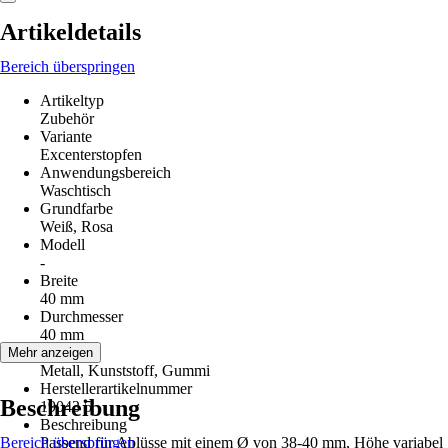
Artikeldetails
Bereich überspringen
Artikeltyp
Zubehör
Variante
Excenterstopfen
Anwendungsbereich
Waschtisch
Grundfarbe
Weiß, Rosa
Modell
-
Breite
40 mm
Durchmesser
40 mm
Material
Mehr anzeigen
Metall, Kunststoff, Gummi
Herstellerartikelnummer
Beschreibung
19043 5
Beschreibung
Bereich überspringen
Passend für Ablüsse mit einem Ø von 38-40 mm, Höhe variabel