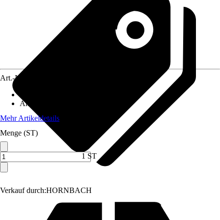
Art.-Nr.
8771958
Material
:
Metall, Kunststoff, Gummi
Anwendungsbereich
:
Waschtisch
Mehr Artikeldetails
Menge (ST)
1 ST
Verkauf durch:
HORNBACH