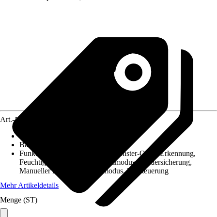
Art.-Nr.
12662664
Spannung
:
230 V
Bauart
:
Aufputz
Funktionen
:
Automatikbetrieb, Fenster-Offen-Erkennung,
Feuchtigkeitsensor, Frostschutzmodus, Kindersicherung,
Manueller Betrieb, Urlaubsmodus, Zeitsteuerung
Mehr Artikeldetails
Menge (ST)