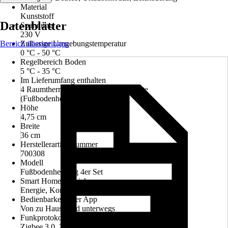
Material
Kunststoff
Datenblätter
Spannung
230 V
Bereich überspringen
Zulässige Umgebungstemperatur
0 °C - 50 °C
Regelbereich Boden
5 °C - 35 °C
Im Lieferumfang enthalten
4 Raumthermostate und 1 Verteilerleiste
(Fußbodenheizungsaktor)
Höhe
4,75 cm
Breite
36 cm
Herstellerartikelnummer
700308
Modell
Fußbodenheizung 4er Set
Smart Home Bereich
Energie, Komfort, Klima
Bedienbarkeit über App
Von zu Hause und unterwegs
Funkprotokoll
Zigbee 3.0, Z-Wave