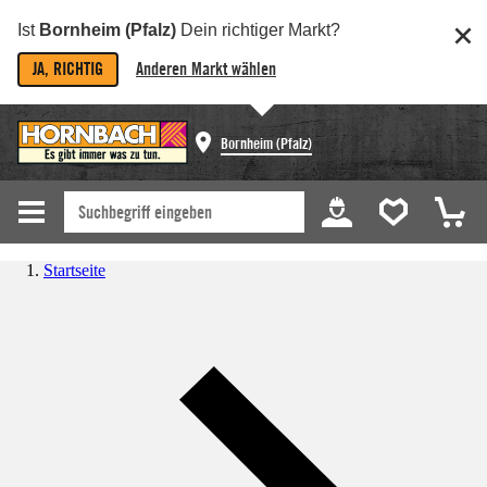
Ist
Bornheim (Pfalz)
Dein richtiger Markt?
JA, RICHTIG
Anderen Markt wählen
Bornheim (Pfalz)
Startseite