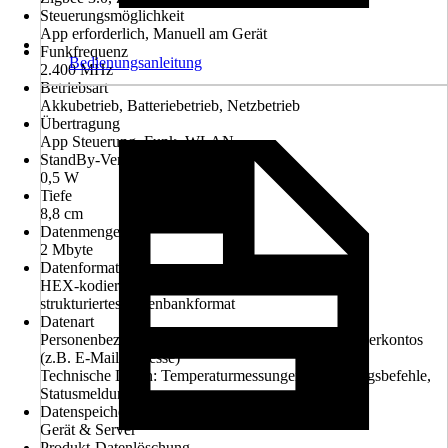
Steuerungsmöglichkeit
App erforderlich, Manuell am Gerät
Funkfrequenz
Bedienungsanleitung
2.400 MHz
Betriebsart
Akkubetrieb, Batteriebetrieb, Netzbetrieb
Übertragung
App Steuerung, Funk, WLAN
StandBy-Verbrauch
0,5 W
Tiefe
8,8 cm
Datenmenge
2 Mbyte
Datenformat
HEX-kodierte Strings
strukturiertes Datenbankformat
Datenart
Personenbezogene Daten: bei Erstellung des Benutzerkontos
(z.B. E-Mail-Adresse)
Technische Daten: Temperaturmessungen, Steuerungsbefehle,
Statusmeldungen
Datenspeicherung
Gerät & Server
Produkt-Datenlöschung