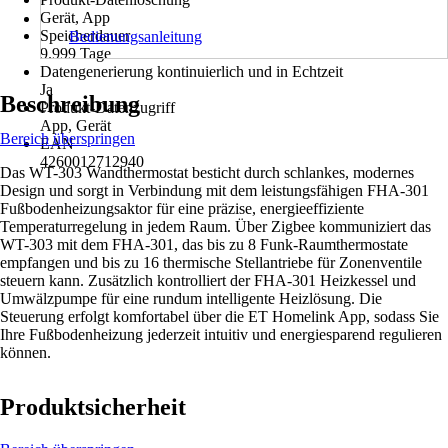
Gerät, App
Speicherdauer
Bedienungsanleitung
9.999 Tage
Datengenerierung kontinuierlich und in Echtzeit
Ja
Beschreibung
Produkt-Datenzugriff
App, Gerät
Bereich überspringen
EAN
4260012712940
Das WT-303 Wandthermostat besticht durch schlankes, modernes
Design und sorgt in Verbindung mit dem leistungsfähigen FHA-301
Fußbodenheizungsaktor für eine präzise, energieeffiziente
Temperaturregelung in jedem Raum. Über Zigbee kommuniziert das
WT-303 mit dem FHA-301, das bis zu 8 Funk-Raumthermostate
empfangen und bis zu 16 thermische Stellantriebe für Zonenventile
steuern kann. Zusätzlich kontrolliert der FHA-301 Heizkessel und
Umwälzpumpe für eine rundum intelligente Heizlösung. Die
Steuerung erfolgt komfortabel über die ET Homelink App, sodass Sie
Ihre Fußbodenheizung jederzeit intuitiv und energiesparend regulieren
können.
Produktsicherheit