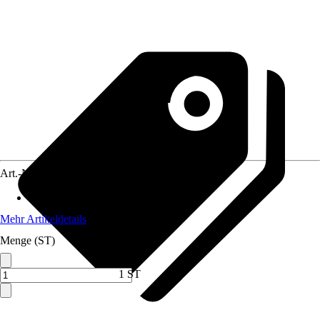
Art.-Nr.
12344132
Geeignet für
:
Homey Pro (2023)
Mehr Artikeldetails
Menge (ST)
1 ST