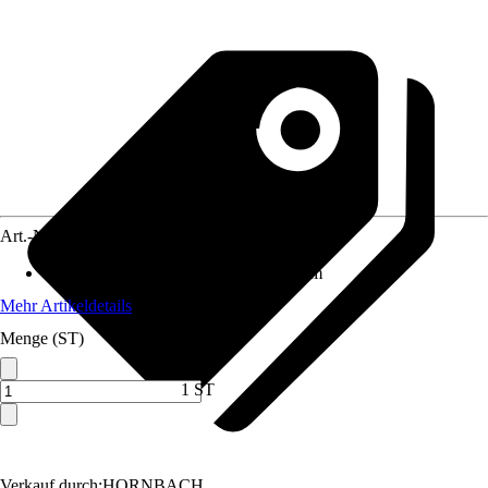
Art.-Nr.
10516979
Maße (BxHxT)
:
66 cm x N/A x 81.5 cm
Mehr Artikeldetails
Menge (ST)
1 ST
Verkauf durch:
HORNBACH