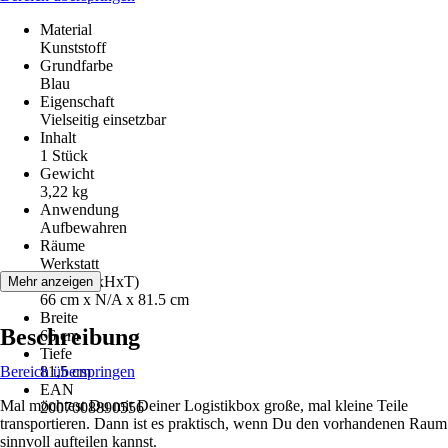
Material
Kunststoff
Grundfarbe
Blau
Eigenschaft
Vielseitig einsetzbar
Inhalt
1 Stück
Gewicht
3,22 kg
Anwendung
Aufbewahren
Räume
Werkstatt
Maße (BxHxT)
Mehr anzeigen
66 cm x N/A x 81.5 cm
Breite
Beschreibung
66 cm
Tiefe
Bereich überspringen
81,5 cm
EAN
Mal möchtest Du mit Deiner Logistikbox große, mal kleine Teile
2007008890556
transportieren. Dann ist es praktisch, wenn Du den vorhandenen Raum
sinnvoll aufteilen kannst.